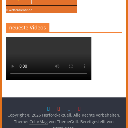
© wetterdienst.de
neueste Videos
Copyright © 2026
Herford-aktuell
. Alle Rechte vorbehalten.
Theme:
ColorMag
von ThemeGrill. Bereitgestellt von