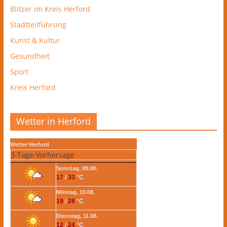
Blitzer im Kreis Herford
Stadtteilführung
Kunst & Kultur
Gesundheit
Sport
Kreis Herford
Wetter in Herford
Wetter Herford
3-Tage-Vorhersage
Sonntag, 09.08.
17
/
33
°C
Montag, 10.08.
19
/
28
°C
Dienstag, 11.08.
12
/
24
°C