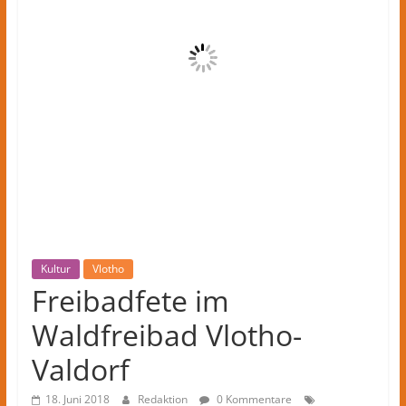
Kreis
Herford
–
lokale
Nachrichten
und
mehr
aus
Herford
im
Kreis
Herford
Kultur
Vlotho
Freibadfete im
Waldfreibad Vlotho-
Valdorf
18. Juni 2018
Redaktion
0 Kommentare