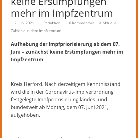
keine Erstimpfungen
Herford
–
mehr im Impfzentrum
lokale
Nachrichten
2. Juni 2021
Redaktion
0 Kommentare
Aktuelle
und
Zahlen aus dem Impfzentrum
mehr
Aufhebung der Impfpriorisierung ab dem 07.
aus
Herford
Juni – zunächst keine Erstimpfungen mehr im
im
Impfzentrum
Kreis
Herford
Kreis Herford. Nach derzeitigem Kenntnisstand
wird die in der Coronavirus-Impfverordnung
festgelegte Impfpriorisierung landes- und
bundesweit ab Montag, dem 07. Juni 2021,
aufgehoben.