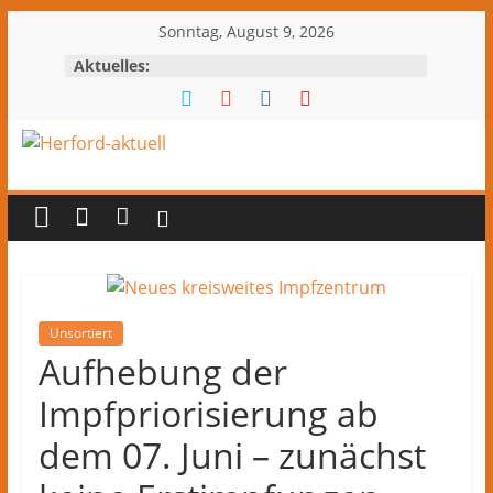
Zum
Sonntag, August 9, 2026
Inhalt
Aktuelles:
springen
Herford-
aktuell
Nachrichten
und
Kultur
Unsortiert
Aufhebung der
aus
Herford
Impfpriorisierung ab
und
dem
dem 07. Juni – zunächst
Kreis