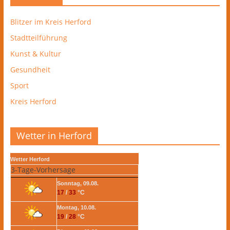
Blitzer im Kreis Herford
Stadtteilführung
Kunst & Kultur
Gesundheit
Sport
Kreis Herford
Wetter in Herford
Wetter Herford
3-Tage-Vorhersage
Sonntag, 09.08.
17
/
33
°C
Montag, 10.08.
19
/
28
°C