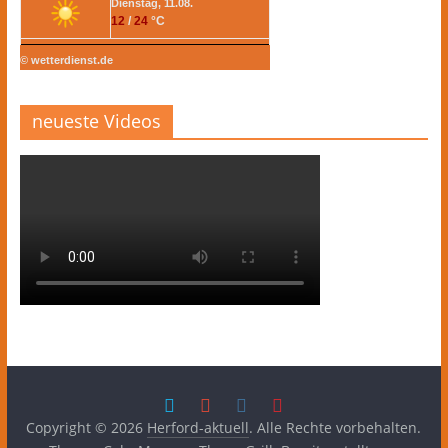
Dienstag, 11.08.
12
/
24
°C
© wetterdienst.de
neueste Videos
Copyright © 2026
Herford-aktuell
. Alle Rechte vorbehalten.