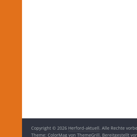
Copyright © 2026
Herford-aktuell
. Alle Rechte vorb
Theme:
ColorMag
von ThemeGrill. Bereitgestellt v