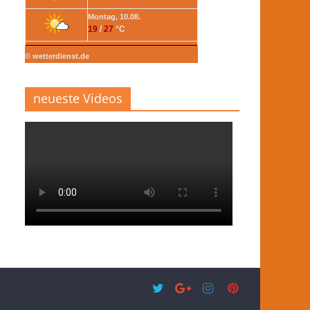
Montag, 10.08.
19
/
27
°C
© wetterdienst.de
neueste Videos