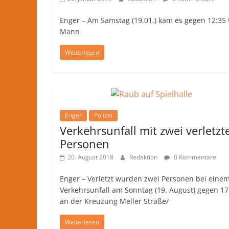
Nachrichten
und
Enger – Am Samstag (19.01.) kam es gegen 12:35 
Mann
mehr
aus
Weiterlesen
Herford
im
Kreis
Herford
Enger
Polizei
Verkehrsunfall mit zwei verletzt
Personen
20. August 2018
Redaktion
0 Kommentare
Enger – Verletzt wurden zwei Personen bei eine
Verkehrsunfall am Sonntag (19. August) gegen 17
an der Kreuzung Meller Straße/
Weiterlesen