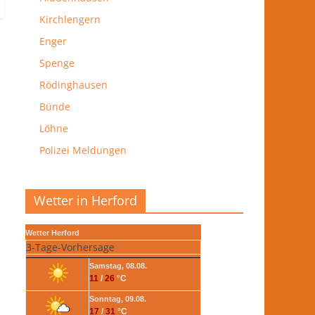
Kirchlengern
Enger
Spenge
Rödinghausen
Bünde
Löhne
Polizei Meldungen
Wetter in Herford
Wetter Herford
3-Tage-Vorhersage
Samstag, 08.08.
11
/
26
°C
Sonntag, 09.08.
17
/
31
°C