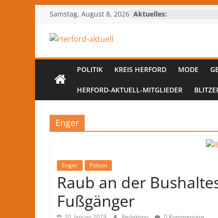
Zum
Samstag, August 8, 2026
Aktuelles:
Inhalt
springen
Herford-
aktuell
POLITIK
KREIS HERFORD
MODE
G
HERFORD-AKTUELL-MITGLIEDER
BLITZE
Nachrichten
und
Kultur
Enger
aus
Herford
und
Enger
Polizei
dem
Raub an der Bushaltest
Kreis
Herford
Fußgänger
–
lokale
20. Januar 2019
Redaktion
0 Kommentare