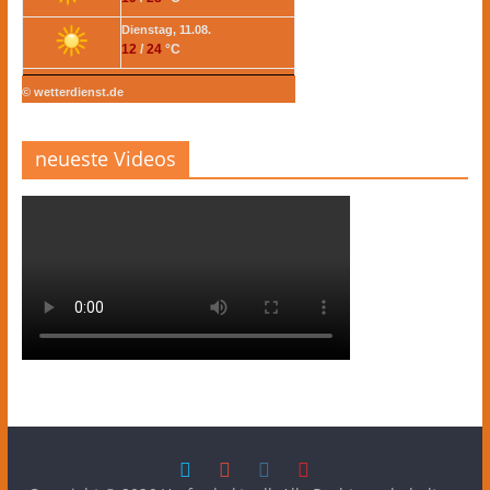
Dienstag, 11.08.
12
/
24
°C
© wetterdienst.de
neueste Videos