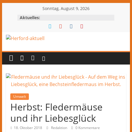
Zum
Sonntag, August 9, 2026
Inhalt
Aktuelles:
springen
Herford-
aktuell
Nachrichten
und
Kultur
aus
Umwelt
Herford
Herbst: Fledermäuse
und
und ihr Liebesglück
dem
Kreis
18. Oktober 2018
Redaktion
0 Kommentare