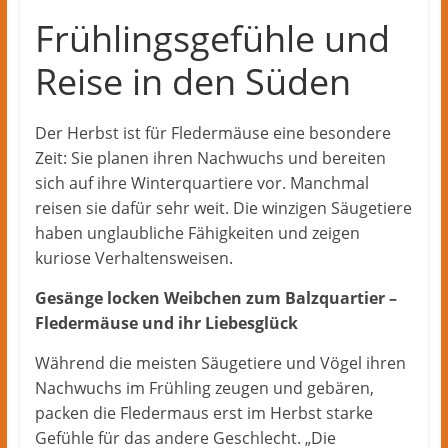
Herford
–
Frühlingsgefühle und
lokale
Reise in den Süden
Nachrichten
und
mehr
Der Herbst ist für Fledermäuse eine besondere
aus
Zeit: Sie planen ihren Nachwuchs und bereiten
Herford
sich auf ihre Winterquartiere vor. Manchmal
im
reisen sie dafür sehr weit. Die winzigen Säugetiere
Kreis
haben unglaubliche Fähigkeiten und zeigen
Herford
kuriose Verhaltensweisen.
Gesänge locken Weibchen zum Balzquartier –
Fledermäuse und ihr Liebesglück
Während die meisten Säugetiere und Vögel ihren
Nachwuchs im Frühling zeugen und gebären,
packen die Fledermaus erst im Herbst starke
Gefühle für das andere Geschlecht. „Die