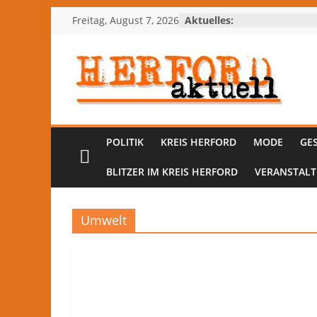
Zum
Freitag, August 7, 2026
Aktuelles:
Inhalt
springen
Herford-
aktuell
POLITIK
KREIS HERFORD
MODE
GE
Nachrichten
BLITZER IM KREIS HERFORD
VERANSTAL
und
Kultur
aus
Umwelt
Herford
und
dem
Kreis
Herford
–