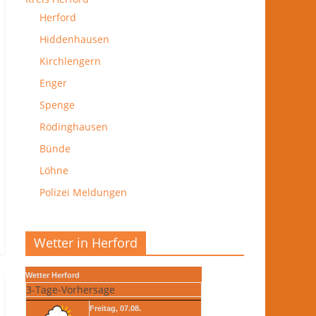
Herford
Hiddenhausen
Kirchlengern
Enger
Spenge
Rödinghausen
Bünde
Löhne
Polizei Meldungen
Wetter in Herford
Wetter Herford
3-Tage-Vorhersage
Freitag, 07.08.