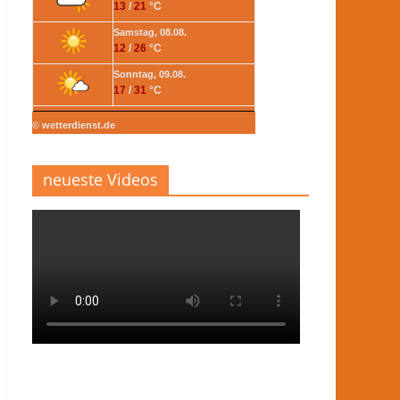
13
/
21
°C
Samstag, 08.08.
12
/
26
°C
Sonntag, 09.08.
17
/
31
°C
© wetterdienst.de
neueste Videos