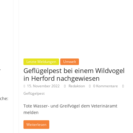
Letzte Meldungen
Umwelt
r
Geflügelpest bei einem Wildvogel
in Herford nachgewiesen
15. November 2022
Redaktion
0 Kommentare
Geflügelpest
che:
n
Tote Wasser- und Greifvögel dem Veterinäramt
melden
Weiterlesen