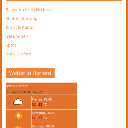
Blitzer im Kreis Herford
Stadtteilführung
Kunst & Kultur
Gesundheit
Sport
Kreis Herford
Wetter in Herford
Wetter Herford
3-Tage-Vorhersage
Freitag, 07.08.
12
/
22
°C
Samstag, 08.08.
12
/
27
°C
Sonntag, 09.08.