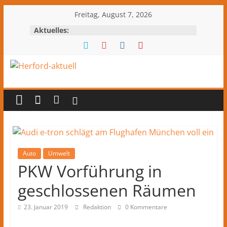
Zum
Freitag, August 7, 2026
Inhalt
Aktuelles:
springen
Herford-
aktuell
Nachrichten
und
Kultur
Auto
Umwelt
PKW Vorführung in
aus
Herford
geschlossenen Räumen
und
dem
23. Januar 2019
Redaktion
0 Kommentare
Kreis