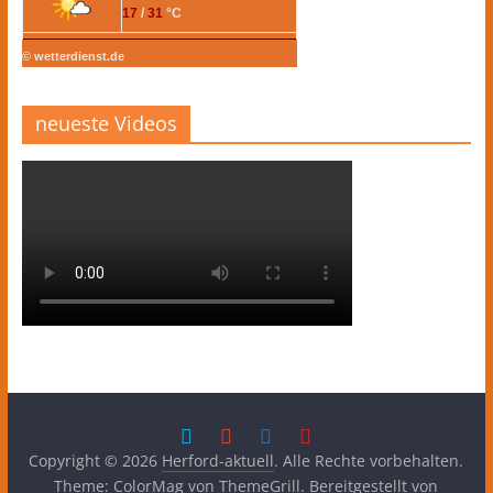
17
/
31
°C
© wetterdienst.de
neueste Videos
Copyright © 2026
Herford-aktuell
. Alle Rechte vorbehalten.
Theme:
ColorMag
von ThemeGrill. Bereitgestellt von