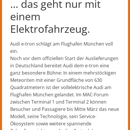
Herford
… das geht nur mit
–
einem
lokale
Nachrichten
Elektrofahrzeug.
und
mehr
aus
Audi e-tron schlägt am Flughafen München voll
Herford
ein.
im
Noch vor dem offiziellen Start der Auslieferungen
Kreis
in Deutschland bereitet Audi dem e-tron eine
Herford
ganz besondere Bühne: In einem mehrstöckigen
Meteoriten mit einer Grundfläche von 630
Quadratmetern ist der vollelektrische Audi am
Flughafen München gelandet. Im MAC-Forum
zwischen Terminal 1 und Terminal 2 können
Besucher und Passagiere bis Mitte März das neue
Modell, seine Technologie, sein Service-
Ökosystem sowie weitere spannende