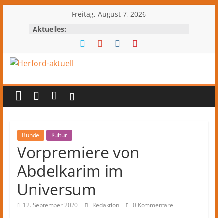
Zum
Freitag, August 7, 2026
Inhalt
Aktuelles:
springen
Herford-
aktuell
Nachrichten
und
Bünde
Kultur
Vorpremiere von
Kultur
aus
Abdelkarim im
Herford
und
Universum
dem
Kreis
12. September 2020
Redaktion
0 Kommentare