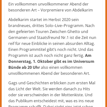
Herford
Ein vollkommen unvollkommener Abend der
–
besonderen Art – Vorpremiere von Abdelkarim
lokale
Nachrichten
Abdelkarim startet im Herbst 2020 sein
und
brandneues, drittes Solo–Live–Programm. Nach
mehr
den gefeierten Touren Zwischen Ghetto und
aus
Germanen und Staatsfreund Nr.1 ist die Zeit nun
Herford
reif für neue Einblicke in seinen absurden Alltag.
im
Einen Programmtitel gibt’s noch nicht. Und das
Kreis
Programm ist auch noch nicht ganz fertig.
Am
Herford
Donnerstag, 1. Oktober gibt es im Universum
Bünde ab 20 Uhr
also einen vollkommen
unvollkommenen Abend der besonderen Art.
Gags und Geschichten erblicken zum ersten Mal
das Licht der Welt. Sie werden danach zu Hits
oder sie verschwinden in der Mottenkiste. Und
das Publikum entscheidest mit, was es ins neue
Programm schafft. Dabei steht eins jetzt schon