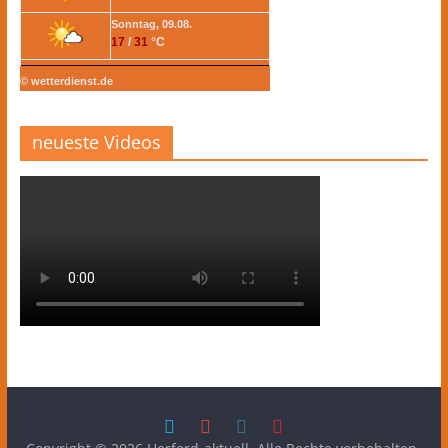
Sonntag, 09.08.
17
/
31
°C
© wetterdienst.de
neueste Videos