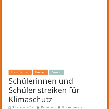
Kreis
Herford
–
lokale
Nachrichten
und
mehr
aus
Herford
im
Kreis
Herford
Kreis Herford
Umwelt
Zukunft
Schülerinnen und
Schüler streiken für
Klimaschutz
3. Februar 2019
Redaktion
0 Kommentare