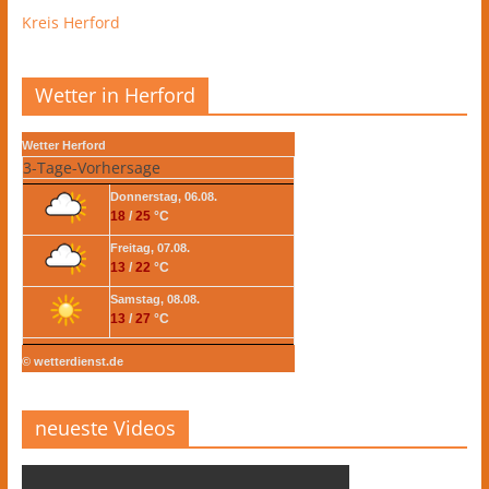
Kreis Herford
Wetter in Herford
Wetter Herford
3-Tage-Vorhersage
Donnerstag, 06.08.
18
/
25
°C
Freitag, 07.08.
13
/
22
°C
Samstag, 08.08.
13
/
27
°C
© wetterdienst.de
neueste Videos