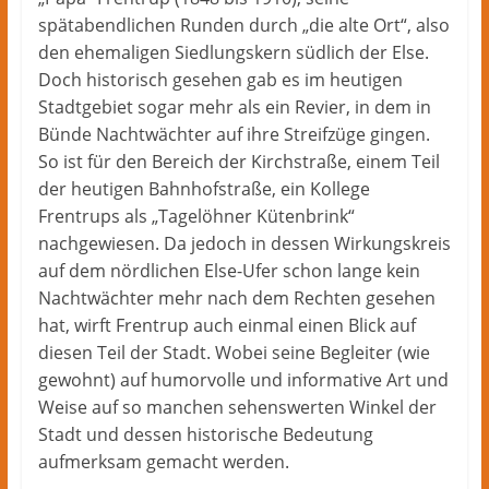
Herford
spätabendlichen Runden durch „die alte Ort“, also
–
lokale
den ehemaligen Siedlungskern südlich der Else.
Nachrichten
Doch historisch gesehen gab es im heutigen
und
Stadtgebiet sogar mehr als ein Revier, in dem in
mehr
Bünde Nachtwächter auf ihre Streifzüge gingen.
aus
So ist für den Bereich der Kirchstraße, einem Teil
Herford
der heutigen Bahnhofstraße, ein Kollege
im
Frentrups als „Tagelöhner Kütenbrink“
Kreis
nachgewiesen. Da jedoch in dessen Wirkungskreis
Herford
auf dem nördlichen Else-Ufer schon lange kein
Nachtwächter mehr nach dem Rechten gesehen
hat, wirft Frentrup auch einmal einen Blick auf
diesen Teil der Stadt. Wobei seine Begleiter (wie
gewohnt) auf humorvolle und informative Art und
Weise auf so manchen sehenswerten Winkel der
Stadt und dessen historische Bedeutung
aufmerksam gemacht werden.