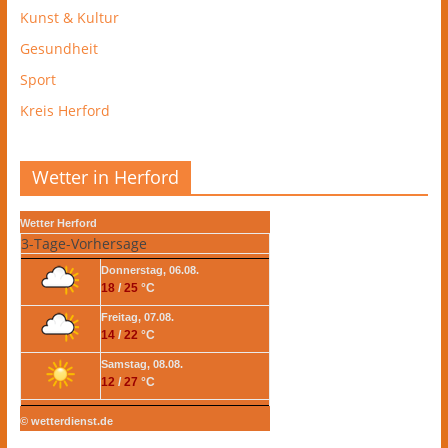
Kunst & Kultur
Gesundheit
Sport
Kreis Herford
Wetter in Herford
Wetter Herford
3-Tage-Vorhersage
Donnerstag, 06.08.
18
/
25
°C
Freitag, 07.08.
14
/
22
°C
Samstag, 08.08.
12
/
27
°C
© wetterdienst.de