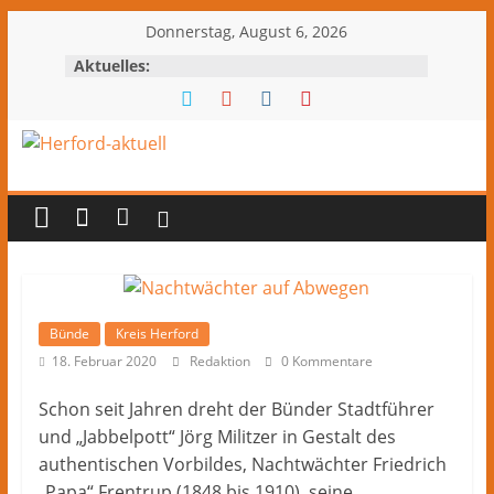
Zum
Donnerstag, August 6, 2026
Inhalt
Aktuelles:
springen
Herford-
aktuell
Nachrichten
und
Kultur
Bünde
Kreis Herford
aus
18. Februar 2020
Redaktion
0 Kommentare
Herford
Schon seit Jahren dreht der Bünder Stadtführer
und
und „Jabbelpott“ Jörg Militzer in Gestalt des
dem
authentischen Vorbildes, Nachtwächter Friedrich
Kreis
„Papa“ Frentrup (1848 bis 1910), seine