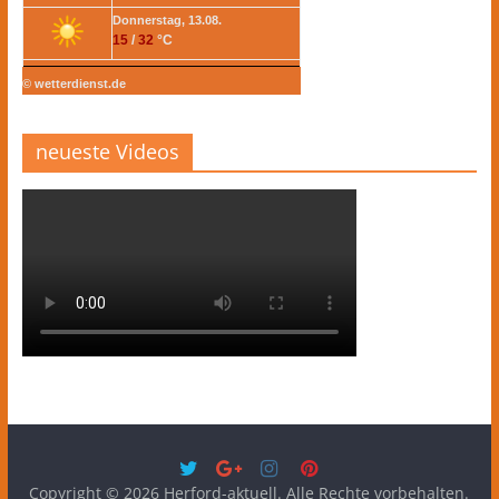
Donnerstag, 13.08.
15
/
32
°C
© wetterdienst.de
neueste Videos
Copyright © 2026
Herford-aktuell
. Alle Rechte vorbehalten.