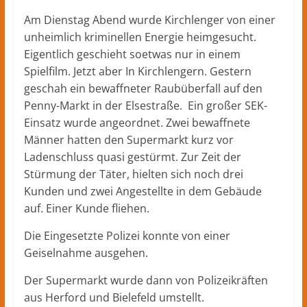
Herford
–
Am Dienstag Abend wurde Kirchlenger von einer
lokale
unheimlich kriminellen Energie heimgesucht.
Nachrichten
Eigentlich geschieht soetwas nur in einem
und
Spielfilm. Jetzt aber In Kirchlengern. Gestern
mehr
geschah ein bewaffneter Raubüberfall auf den
aus
Penny-Markt in der Elsestraße. Ein großer SEK-
Herford
Einsatz wurde angeordnet. Zwei bewaffnete
im
Männer hatten den Supermarkt kurz vor
Kreis
Ladenschluss quasi gestürmt. Zur Zeit der
Herford
Stürmung der Täter, hielten sich noch drei
Kunden und zwei Angestellte in dem Gebäude
auf. Einer Kunde fliehen.
Die Eingesetzte Polizei konnte von einer
Geiselnahme ausgehen.
Der Supermarkt wurde dann von Polizeikräften
aus Herford und Bielefeld umstellt.