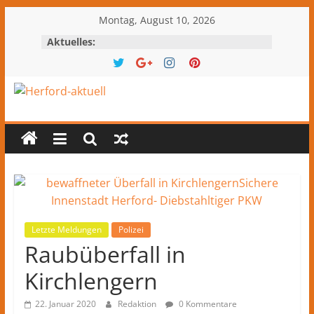
Zum
Montag, August 10, 2026
Inhalt
Aktuelles:
springen
Herford-
aktuell
Nachrichten
und
Kultur
aus
Letzte Meldungen
Polizei
Herford
Raubüberfall in
und
Kirchlengern
dem
Kreis
22. Januar 2020
Redaktion
0 Kommentare