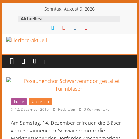
Zum
Sonntag, August 9, 2026
Inhalt
Aktuelles:
springen
Herford-
aktuell
Nachrichten
und
Kultur
aus
Kultur
Unsortiert
Herford
12. Dezember 2019
Redaktion
0 Kommentare
und
Am Samstag, 14. Dezember erfreuen die Bläser
dem
vom Posaunenchor Schwarzenmoor die
Kreis
Marktbesucher des Herforder Wochenmarktes.