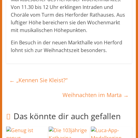
Herford
Von 11.30 bis 12 Uhr erklingen Intraden und
–
lokale
Choräle vom Turm des Herforder Rathauses. Aus
Nachrichten
luftiger Höhe bereichern sie den Wochenmarkt
und
mit musikalischen Höhepunkten.
mehr
Ein Besuch in der neuen Markthalle von Herford
aus
lohnt sich zur Weihnachtszeit besonders.
Herford
im
Kreis
Herford
←
„Kennen Sie Kleist?“
Weihnachten im Marta
→
Das könnte dir auch gefallen