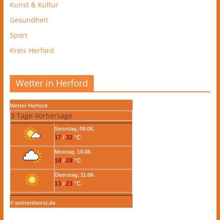
Kunst & Kultur
Gesundheit
Sport
Kreis Herford
Wetter in Herford
Wetter Herford
3-Tage-Vorhersage
Sonntag, 09.08.
17
/
32
°C
Montag, 10.08.
18
/
28
°C
Dienstag, 11.08.
13
/
23
°C
© wetterdienst.de