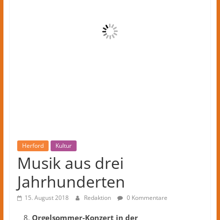
Kreis
Herford
–
lokale
Nachrichten
und
mehr
aus
Herford
im
Kreis
Herford
Herford
Kultur
Musik aus drei
Jahrhunderten
15. August 2018
Redaktion
0 Kommentare
Orgelsommer-Konzert in der