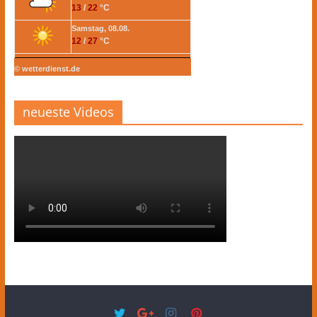
13
/
22
°C
Samstag, 08.08.
12
/
27
°C
© wetterdienst.de
neueste Videos