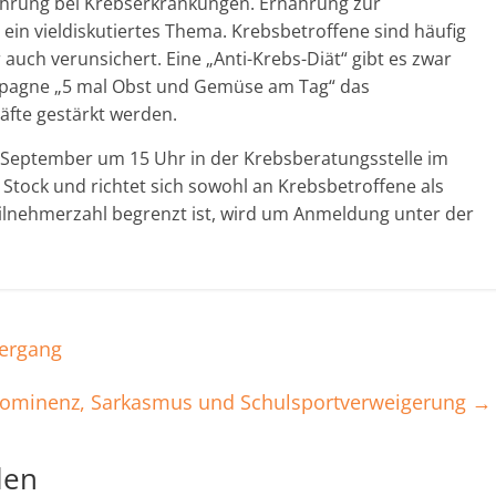
ährung bei Krebserkrankungen. Ernährung zur
in vieldiskutiertes Thema. Krebsbetroffene sind häufig
 auch verunsichert. Eine „Anti-Krebs-Diät“ gibt es zwar
mpagne „5 mal Obst und Gemüse am Tag“ das
fte gestärkt werden.
. September um 15 Uhr in der Krebsberatungsstelle im
 Stock und richtet sich sowohl an Krebsbetroffene als
eilnehmerzahl begrenzt ist, wird um Anmeldung unter der
iergang
ominenz, Sarkasmus und Schulsportverweigerung
→
len