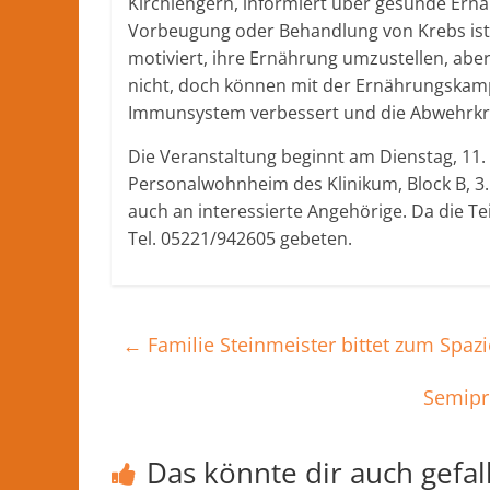
Kirchlengern, informiert über gesunde Ern
Nachrichten
Vorbeugung oder Behandlung von Krebs ist e
und
motiviert, ihre Ernährung umzustellen, aber
mehr
nicht, doch können mit der Ernährungska
aus
Immunsystem verbessert und die Abwehrkrä
Herford
im
Die Veranstaltung beginnt am Dienstag, 11
Kreis
Personalwohnheim des Klinikum, Block B, 3.
Herford
auch an interessierte Angehörige. Da die T
Tel. 05221/942605 gebeten.
←
Familie Steinmeister bittet zum Spaz
Semipr
Das könnte dir auch gefal