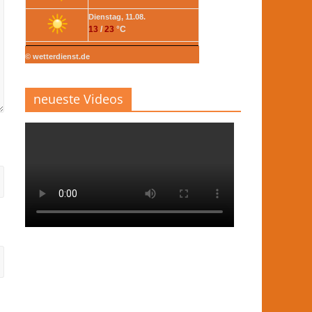
Dienstag, 11.08.
13
/
23
°C
© wetterdienst.de
neueste Videos