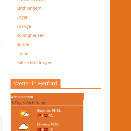
Kirchlengern
Enger
Spenge
Rödinghausen
Bünde
Löhne
Polizei Meldungen
Wetter in Herford
Wetter Herford
3-Tage-Vorhersage
Sonntag, 09.08.
17
/
32
°C
Montag, 10.08.
18
/
28
°C