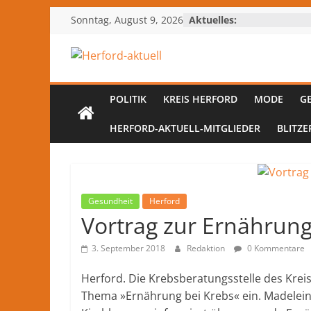
Zum
Sonntag, August 9, 2026
Aktuelles:
Inhalt
springen
Herford-
aktuell
POLITIK
KREIS HERFORD
MODE
G
HERFORD-AKTUELL-MITGLIEDER
BLITZE
Nachrichten
und
Kultur
aus
Gesundheit
Herford
Herford
Vortrag zur Ernährung
und
dem
3. September 2018
Redaktion
0 Kommentare
Kreis
Herford
Herford. Die Krebsberatungsstelle des Krei
–
Thema »Ernährung bei Krebs« ein. Madelei
lokale