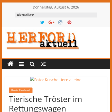
Zum
Donnerstag, August 6, 2026
Inhalt
Aktuelles:
springen
Herford-
aktuell
Nachrichten
und
Kultur
aus
Kreis Herford
Herford
Tierische Tröster im
und
Rettungswagen
dem