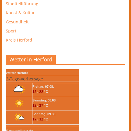
Stadtteilführung
Kunst & Kultur
Gesundheit
Sport
Kreis Herford
Wetter in Herford
Wetter Herford
3-Tage-Vorhersage
Freitag, 07.08.
13
/
22
°C
Samstag, 08.08.
12
/
27
°C
Sonntag, 09.08.
17
/
32
°C
© wetterdienst.de