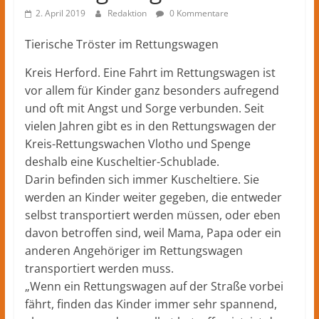
Kreis
2. April 2019
Redaktion
0 Kommentare
Herford
–
Tierische Tröster im Rettungswagen
lokale
Nachrichten
Kreis Herford. Eine Fahrt im Rettungswagen ist
und
vor allem für Kinder ganz besonders aufregend
mehr
und oft mit Angst und Sorge verbunden. Seit
aus
vielen Jahren gibt es in den Rettungswagen der
Herford
Kreis-Rettungswachen Vlotho und Spenge
im
deshalb eine Kuscheltier-Schublade.
Kreis
Darin befinden sich immer Kuscheltiere. Sie
Herford
werden an Kinder weiter gegeben, die entweder
selbst transportiert werden müssen, oder eben
davon betroffen sind, weil Mama, Papa oder ein
anderen Angehöriger im Rettungswagen
transportiert werden muss.
„Wenn ein Rettungswagen auf der Straße vorbei
fährt, finden das Kinder immer sehr spannend,