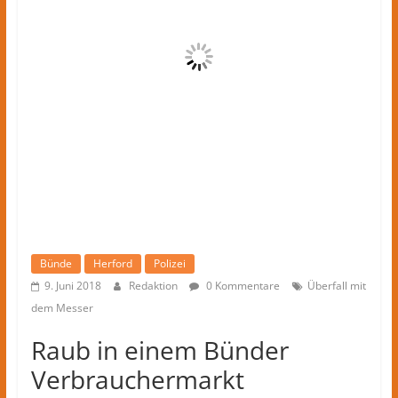
Kreis
Herford
–
lokale
Nachrichten
und
mehr
aus
Herford
im
Kreis
Herford
Bünde
Herford
Polizei
9. Juni 2018
Redaktion
0 Kommentare
Überfall mit
dem Messer
Raub in einem Bünder
Verbrauchermarkt