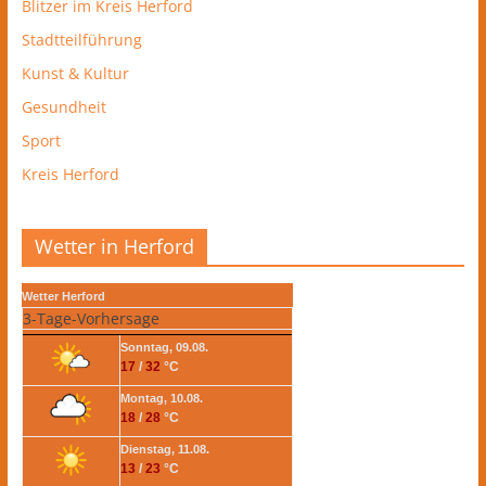
Blitzer im Kreis Herford
Stadtteilführung
Kunst & Kultur
Gesundheit
Sport
Kreis Herford
Wetter in Herford
Wetter Herford
3-Tage-Vorhersage
Sonntag, 09.08.
17
/
32
°C
Montag, 10.08.
18
/
28
°C
Dienstag, 11.08.
13
/
23
°C