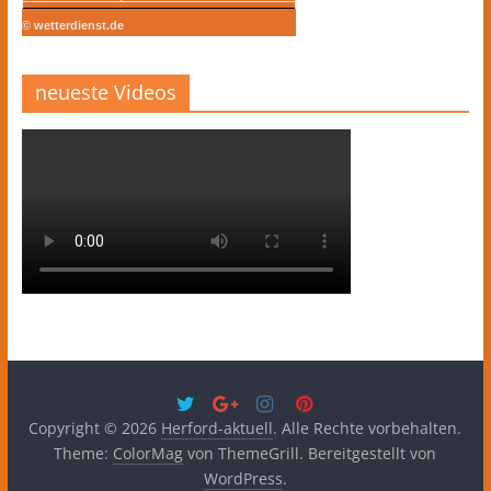
© wetterdienst.de
neueste Videos
Copyright © 2026
Herford-aktuell
. Alle Rechte vorbehalten.
Theme:
ColorMag
von ThemeGrill. Bereitgestellt von
WordPress
.