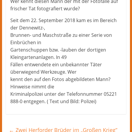
Herford
Wer kennt diesen Mann der mit der Fotofalle auf
–
frischer Tat fotografiert wurde?
lokale
Seit dem 22. September 2018 kam es im Bereich
Nachrichten
der Dennewitz-,
und
Brunnen- und Maschstraße zu einer Serie von
mehr
aus
Einbrüchen in
Herford
Gartenschuppen bzw. -lauben der dortigen
im
Kleingartenanlagen. In 49
Kreis
Fällen entwendete ein unbekannter Täter
Herford
überwiegend Werkzeuge. Wer
kennt den auf den Fotos abgebildeten Mann?
Hinweise nimmt die
Kriminalpolizei unter der Telefonnummer 05221
888-0 entgegen. ( Text und Bild: Polizei)
←
Zwei Herforder Brüder im „Großen Krieg”