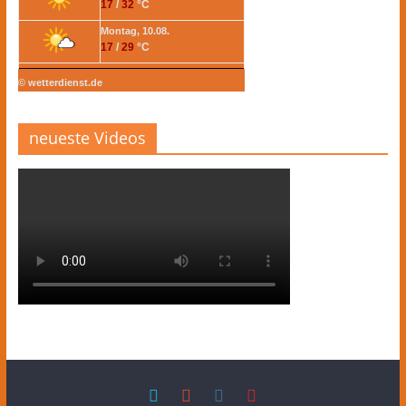
17
/
32
°C
Montag, 10.08.
17
/
29
°C
© wetterdienst.de
neueste Videos