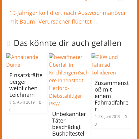
19-Jähriger kollidiert nach Ausweichmanöver
mit Baum- Verursacher flüchtet
→
Das könnte dir auch gefallen
Einsatzkräfte
bergen
Zusammenst
weiblichen
oß mit
Leichnam
einem
Fahrradfahre
5. April 2019
r
0
Unbekannter
28. Juni 2019
Täter
0
beschädigt
Bushaltestell