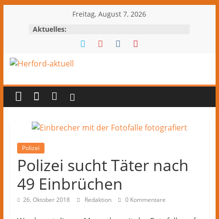
Zum
Freitag, August 7, 2026
Inhalt
Aktuelles:
springen
Herford-
aktuell
Nachrichten
und
Kultur
Polizei
Polizei sucht Täter nach
aus
Herford
49 Einbrüchen
und
dem
26. Oktober 2018
Redaktion
0 Kommentare
Kreis