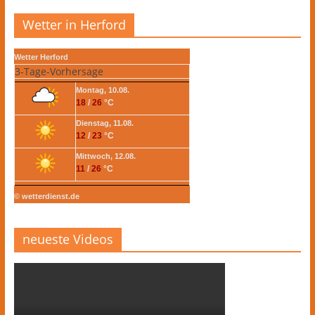
Wetter in Herford
Wetter Herford
3-Tage-Vorhersage
Montag, 10.08.
18
/
26
°C
Dienstag, 11.08.
12
/
23
°C
Mittwoch, 12.08.
11
/
26
°C
© wetterdienst.de
neueste Videos