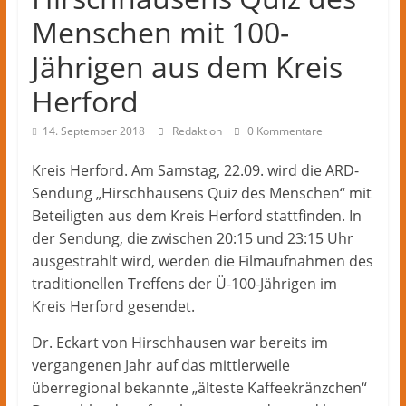
Kreis
Menschen mit 100-
Herford
–
Jährigen aus dem Kreis
lokale
Nachrichten
Herford
und
14. September 2018
Redaktion
0 Kommentare
mehr
aus
Kreis Herford. Am Samstag, 22.09. wird die ARD-
Herford
Sendung „Hirschhausens Quiz des Menschen“ mit
im
Beteiligten aus dem Kreis Herford stattfinden. In
Kreis
der Sendung, die zwischen 20:15 und 23:15 Uhr
Herford
ausgestrahlt wird, werden die Filmaufnahmen des
traditionellen Treffens der Ü-100-Jährigen im
Kreis Herford gesendet.
Dr. Eckart von Hirschhausen war bereits im
vergangenen Jahr auf das mittlerweile
überregional bekannte „älteste Kaffeekränzchen“