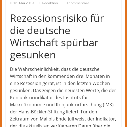
Herford
16. Mai 2019
Redaktion
0 Kommentare
–
lokale
Rezessionsrisiko für
Nachrichten
die deutsche
und
mehr
Wirtschaft spürbar
aus
Herford
gesunken
im
Kreis
Herford
Die Wahrscheinlichkeit, dass die deutsche
Wirtschaft in den kommenden drei Monaten in
eine Rezession gerät, ist in den letzten Wochen
gesunken. Das zeigen die neuesten Werte, die der
Konjunkturindikator des Instituts für
Makroökonomie und Konjunkturforschung (IMK)
der Hans-Böckler-Stiftung liefert. Für den
Zeitraum von Mai bis Ende Juli weist der Indikator,
der die aktuellsten verfügbaren Daten über die