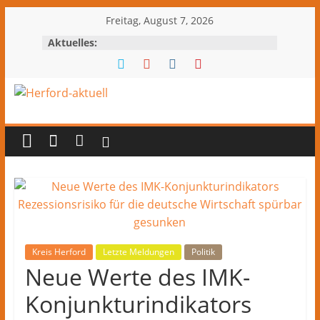
Zum
Freitag, August 7, 2026
Inhalt
Aktuelles:
springen
Herford-
aktuell
Nachrichten
und
Kultur
aus
Herford
Kreis Herford
Letzte Meldungen
Politik
und
Neue Werte des IMK-
dem
Konjunkturindikators
Kreis