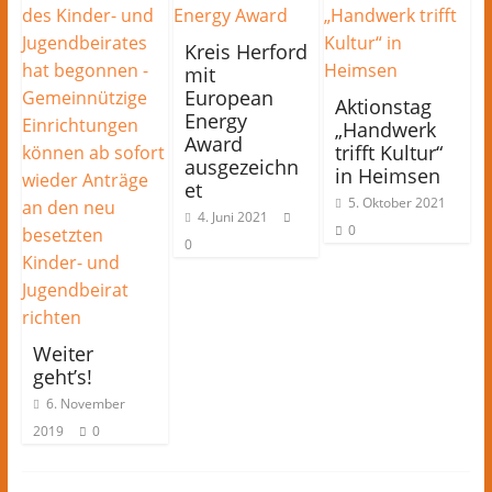
Kreis Herford
mit
European
Aktionstag
Energy
„Handwerk
Award
trifft Kultur“
ausgezeichn
in Heimsen
et
5. Oktober 2021
4. Juni 2021
0
0
Weiter
geht’s!
6. November
2019
0