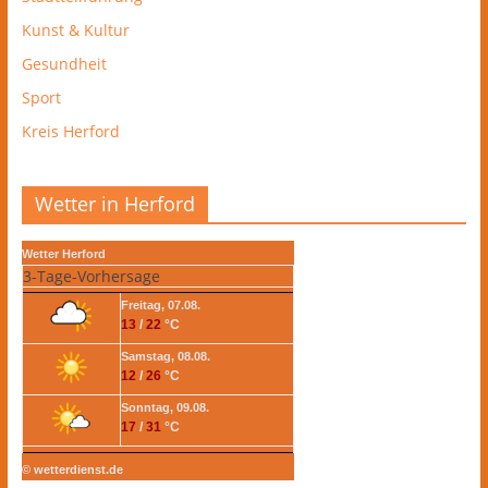
Kunst & Kultur
Gesundheit
Sport
Kreis Herford
Wetter in Herford
Wetter Herford
3-Tage-Vorhersage
Freitag, 07.08.
13
/
22
°C
Samstag, 08.08.
12
/
26
°C
Sonntag, 09.08.
17
/
31
°C
© wetterdienst.de