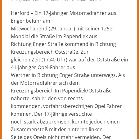
Herford
–
Herford – Ein 17-Jähriger Motorradfahrer aus
lokale
Enger befuhr am
Nachrichten
Mittwochabend (29. Januar) mit seiner 125er
und
Mondial die Straße im Papendiek aus
mehr
Richtung Enger Straße kommend in Richtung
aus
Kreuzungsbereich Oststraße. Zur
Herford
im
gleichen Zeit (17.40 Uhr) war auf der Oststraße ein
Kreis
41-jähriger Opel-Fahrer aus
Herford
Werther in Richtung Enger Straße unterwegs. Als
der Motorradfahrer sich dem
Kreuzungsbereich Im Papendiek/Oststraße
näherte, sah er den von rechts
kommenden, vorfahrtsberechtigen Opel Fahrer
kommen. Der 17-Jährige versuchte
noch stark abzubremsen, konnte jedoch einen
Zusammenstoß mit der hinteren linken
Seite des Opels nicht mehr vermeiden. Der