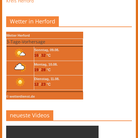
Kreis Herford
Wetter in Herford
Wetter Herford
3-Tage-Vorhersage
Sonntag, 09.08.
16
/
32
°C
Montag, 10.08.
19
/
28
°C
Dienstag, 11.08.
12
/
23
°C
© wetterdienst.de
neueste Videos