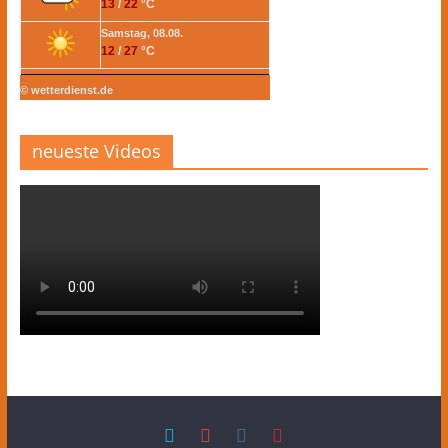
13
/
22
°C
Samstag, 08.08.
12
/
27
°C
© wetterdienst.de
neueste Videos