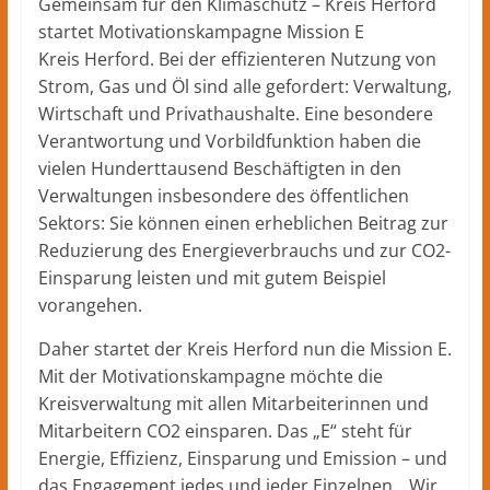
Herford
Gemeinsam für den Klimaschutz – Kreis Herford
–
startet Motivationskampagne Mission E
lokale
Kreis Herford. Bei der effizienteren Nutzung von
Nachrichten
Strom, Gas und Öl sind alle gefordert: Verwaltung,
und
Wirtschaft und Privathaushalte. Eine besondere
mehr
Verantwortung und Vorbildfunktion haben die
aus
vielen Hunderttausend Beschäftigten in den
Herford
Verwaltungen insbesondere des öffentlichen
im
Sektors: Sie können einen erheblichen Beitrag zur
Kreis
Reduzierung des Energieverbrauchs und zur CO2-
Herford
Einsparung leisten und mit gutem Beispiel
vorangehen.
Daher startet der Kreis Herford nun die Mission E.
Mit der Motivationskampagne möchte die
Kreisverwaltung mit allen Mitarbeiterinnen und
Mitarbeitern CO2 einsparen. Das „E“ steht für
Energie, Effizienz, Einsparung und Emission – und
das Engagement jedes und jeder Einzelnen. „Wir