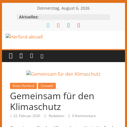
Zum
Donnerstag, August 6, 2026
Inhalt
Aktuelles:
springen
Herford-
aktuell
Nachrichten
und
Kultur
Kreis Herford
Umwelt
Gemeinsam für den
aus
Herford
Klimaschutz
und
dem
22. Februar 2020
Redaktion
0 Kommentare
Kreis