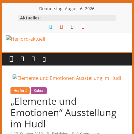
Zum
Donnerstag, August 6, 2026
Inhalt
Aktuelles:
springen
Herford-
aktuell
Nachrichten
und
Kultur
Herford
Kultur
„Elemente und
aus
Herford
Emotionen“ Ausstellung
und
dem
im Hudl
Kreis
15. Oktober 2019
Redaktion
0 Kommentare