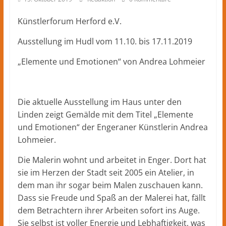
Herford
–
Künstlerforum Herford e.V.
lokale
Nachrichten
Ausstellung im Hudl vom 11.10. bis 17.11.2019
und
mehr
„Elemente und Emotionen“ von Andrea Lohmeier
aus
Herford
im
Die aktuelle Ausstellung im Haus unter den
Kreis
Linden zeigt Gemälde mit dem Titel „Elemente
Herford
und Emotionen“ der Engeraner Künstlerin Andrea
Lohmeier.
Die Malerin wohnt und arbeitet in Enger. Dort hat
sie im Herzen der Stadt seit 2005 ein Atelier, in
dem man ihr sogar beim Malen zuschauen kann.
Dass sie Freude und Spaß an der Malerei hat, fällt
dem Betrachtern ihrer Arbeiten sofort ins Auge.
Sie selbst ist voller Energie und Lebhaftigkeit, was