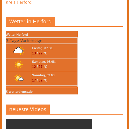
Kreis Herford
Wetter in Herford
Wetter Herford
3-Tage-Vorhersage
Freitag, 07.08.
13
/
22
°C
Samstag, 08.08.
12
/
27
°C
Sonntag, 09.08.
17
/
32
°C
© wetterdienst.de
neueste Videos