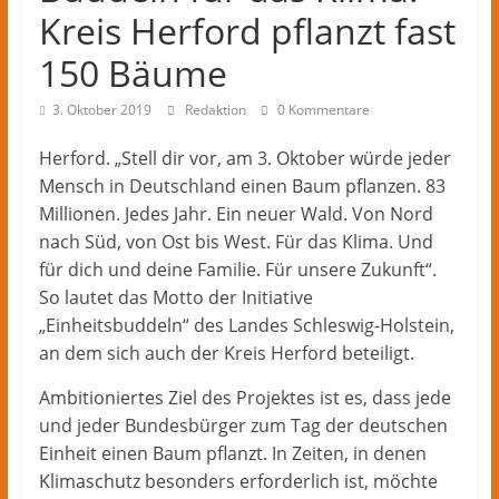
Herford
Kreis Herford pflanzt fast
–
lokale
150 Bäume
Nachrichten
und
3. Oktober 2019
Redaktion
0 Kommentare
mehr
Herford. „Stell dir vor, am 3. Oktober würde jeder
aus
Mensch in Deutschland einen Baum pflanzen. 83
Herford
im
Millionen. Jedes Jahr. Ein neuer Wald. Von Nord
Kreis
nach Süd, von Ost bis West. Für das Klima. Und
Herford
für dich und deine Familie. Für unsere Zukunft“.
So lautet das Motto der Initiative
„Einheitsbuddeln“ des Landes Schleswig-Holstein,
an dem sich auch der Kreis Herford beteiligt.
Ambitioniertes Ziel des Projektes ist es, dass jede
und jeder Bundesbürger zum Tag der deutschen
Einheit einen Baum pflanzt. In Zeiten, in denen
Klimaschutz besonders erforderlich ist, möchte