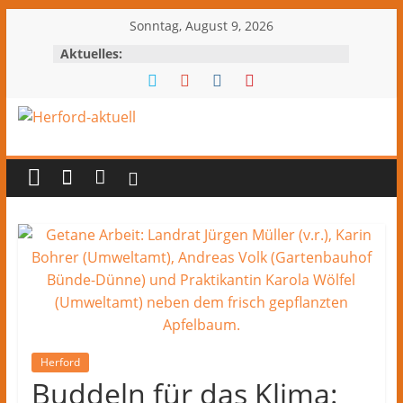
Zum
Sonntag, August 9, 2026
Inhalt
Aktuelles:
springen
Herford-
aktuell
Nachrichten
und
Kultur
aus
Herford
und
dem
Herford
Kreis
Buddeln für das Klima: