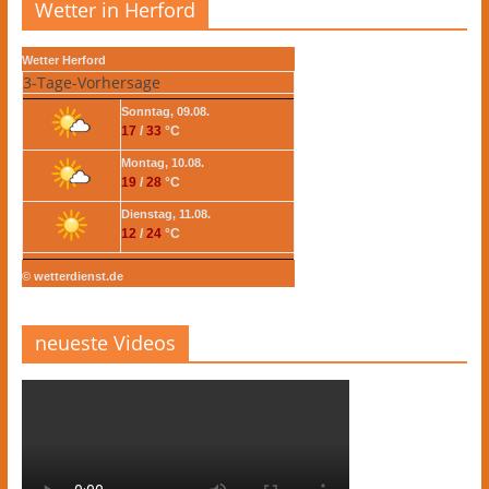
Wetter in Herford
Wetter Herford
3-Tage-Vorhersage
Sonntag, 09.08.
17
/
33
°C
Montag, 10.08.
19
/
28
°C
Dienstag, 11.08.
12
/
24
°C
© wetterdienst.de
neueste Videos