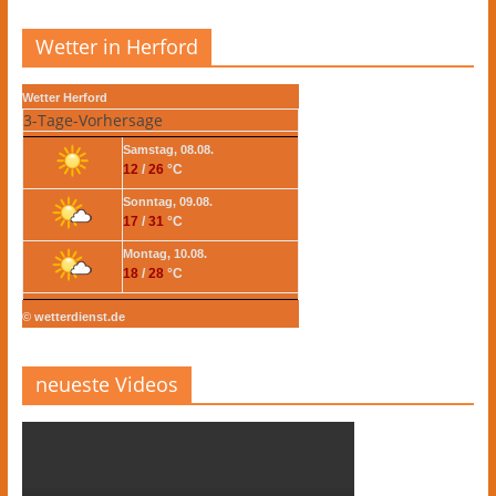
Wetter in Herford
Wetter Herford
3-Tage-Vorhersage
Samstag, 08.08.
12
/
26
°C
Sonntag, 09.08.
17
/
31
°C
Montag, 10.08.
18
/
28
°C
© wetterdienst.de
neueste Videos