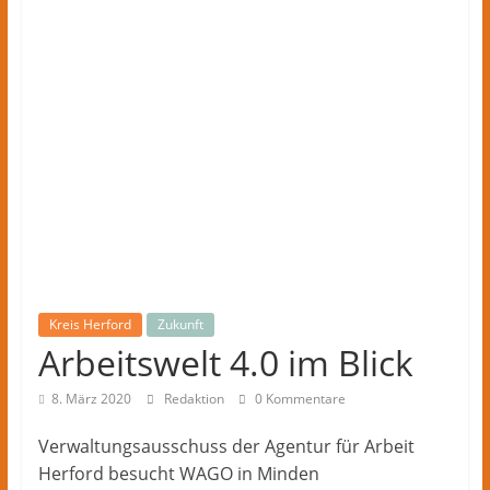
Kreis
Herford
–
lokale
Nachrichten
und
mehr
aus
Herford
im
Kreis
Herford
Kreis Herford
Zukunft
Arbeitswelt 4.0 im Blick
8. März 2020
Redaktion
0 Kommentare
Verwaltungsausschuss der Agentur für Arbeit
Herford besucht WAGO in Minden