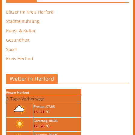
Blitzer im Kreis Herford
Stadtteilführung
Kunst & Kultur
Gesundheit
Sport
Kreis Herford
Wetter in Herford
Wetter Herford
3-Tage-Vorhersage
Freitag, 07.08.
13
/
21
°C
Samstag, 08.08.
12
/
26
°C
Sonntag, 09.08.