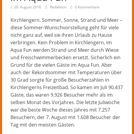
Herford
–
20. August 2018
Redaktion
0 Kommentare
lokale
Kirchlengern. Sommer, Sonne, Strand und Meer –
Nachrichten
diese Sommer-Wunschvorstellung geht für viele
und
nicht ganz auf, weil sie ihren Urlaub zu Hause
mehr
verbringen. Kein Problem in Kirchlengern, im
aus
Aqua Fun werden Strand und Meer durch Wiese
Herford
im
und Freischwimmerbecken ersetzt. Sicherlich ein
Kreis
Grund für die vielen Gäste im Aqua Fun. Aber
Herford
auch der Rekordsommer mit Temperaturen über
30 Grad sorgte für große Besucherzahlen in
Kirchlengerns Freizeitbad. So kamen im Juli 90.437
Gäste, das waren 9.926 Besucher mehr als im
selben Monat des Vorjahres. Die letzte Juliwoche
war die beste Woche dieses Jahres mit 7.257
Besuchern, der 7. August mit 1.608 Besucher der
Tag mit den meisten Gästen.