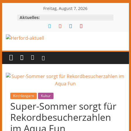
Zum
Freitag, August 7, 2026
Inhalt
Aktuelles:
springen
Herford-
aktuell
Nachrichten
und
Kultur
aus
Kirchlengern
Kultur
Herford
Super-Sommer sorgt für
und
Rekordbesucherzahlen
dem
Kreis
im Aqua Fun