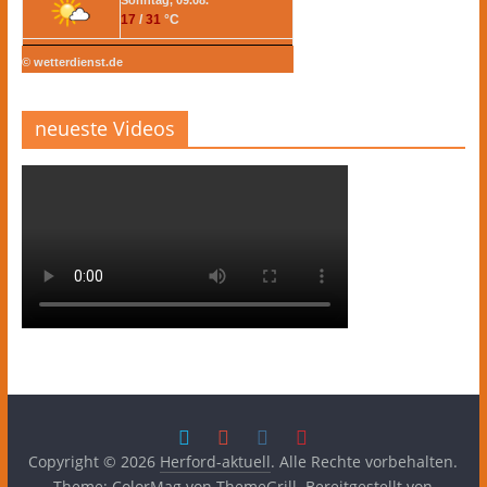
17
/
31
°C
© wetterdienst.de
neueste Videos
Copyright © 2026
Herford-aktuell
. Alle Rechte vorbehalten.
Theme:
ColorMag
von ThemeGrill. Bereitgestellt von