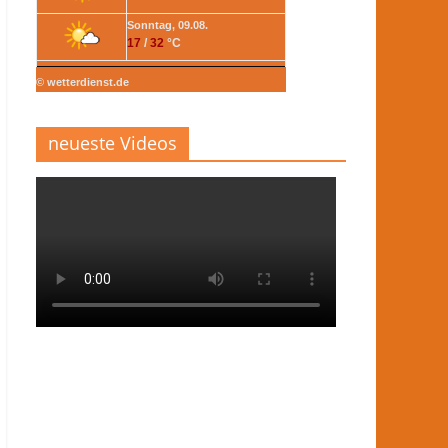
Sonntag, 09.08.
17
/
32
°C
© wetterdienst.de
neueste Videos