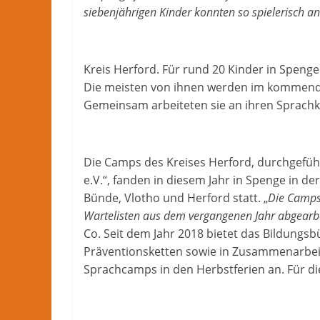
Nachrichten
siebenjährigen Kinder konnten so spielerisch an
und
mehr
aus
Kreis Herford. Für rund 20 Kinder in Spenge
Herford
Die meisten von ihnen werden im kommenden 
im
Gemeinsam arbeiteten sie an ihren Sprach
Kreis
Herford
Die Camps des Kreises Herford, durchgefüh
e.V.“, fanden in diesem Jahr in Spenge in d
Bünde, Vlotho und Herford statt. „
Die Camps 
Wartelisten aus dem vergangenen Jahr abgearbe
Co. Seit dem Jahr 2018 bietet das Bildungsb
Präventionsketten sowie in Zusammenarbei
Sprachcamps in den Herbstferien an. Für di