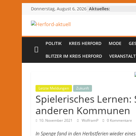
Zum
Donnerstag, August 6, 2026
Aktuelles:
Inhalt
springen
Herford-
aktuell
POLITIK
KREIS HERFORD
MODE
GE
BLITZER IM KREIS HERFORD
VERANSTAL
Nachrichten
und
Kultur
aus
Letzte Meldungen
Zukunft
Herford
Spielerisches Lernen
und
dem
anderen Kommunen
Kreis
Herford
10. November 2021
WolframP
0 Kommentare
–
In Spenge fand in den Herbstferien wieder eines
lokale