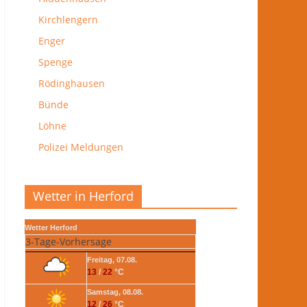
Kirchlengern
Enger
Spenge
Rödinghausen
Bünde
Löhne
Polizei Meldungen
Wetter in Herford
Wetter Herford
3-Tage-Vorhersage
Freitag, 07.08.
13
/
22
°C
Samstag, 08.08.
12
/
26
°C