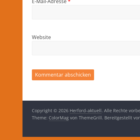
E-Mail-Adresse
*
Website
Copyright © 2026
Herford-aktuell
. Alle Rechte vorb
Theme:
ColorMag
von ThemeGrill. Bereitgestellt v