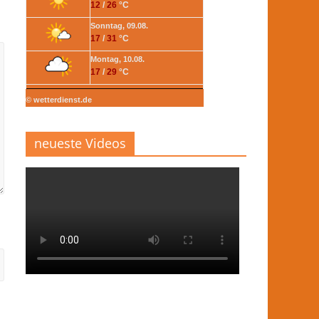
12
/
26
°C
Sonntag, 09.08.
17
/
31
°C
Montag, 10.08.
17
/
29
°C
© wetterdienst.de
neueste Videos