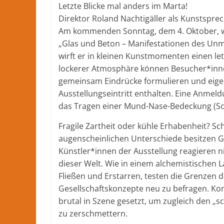
Letzte Blicke mal anders im Marta!
lokale
Direktor Roland Nachtigäller als Kunstsprec
Nachrichten
Am kommenden Sonntag, dem 4. Oktober, wi
und
„Glas und Beton – Manifestationen des Unm
mehr
wirft er in kleinen Kunstmomenten einen let
aus
lockerer Atmosphäre können Besucher*inne
Herford
gemeinsam Eindrücke formulieren und eigene
im
Ausstellungseintritt enthalten. Eine Anmeld
Kreis
das Tragen einer Mund-Nase-Bedeckung (Sc
Herford
Fragile Zartheit oder kühle Erhabenheit? Sc
augenscheinlichen Unterschiede besitzen G
Künstler*innen der Ausstellung reagieren n
dieser Welt. Wie in einem alchemistischen 
Fließen und Erstarren, testen die Grenzen
Gesellschaftskonzepte neu zu befragen. Ko
brutal in Szene gesetzt, um zugleich den „
zu zerschmettern.