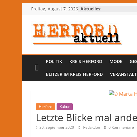
Zum
Freitag, August 7, 2026
Aktuelles:
Inhalt
springen
Herford-
aktuell
POLITIK
KREIS HERFORD
MODE
GE
Nachrichten
BLITZER IM KREIS HERFORD
VERANSTAL
und
Kultur
aus
Herford
und
Herford
Kultur
Letzte Blicke mal and
dem
Kreis
30. September 2020
Redaktion
0 Kommentare
Herford
–