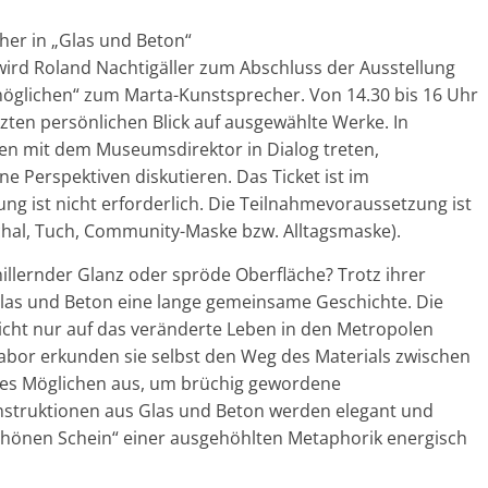
her in „Glas und Beton“
rd Roland Nachtigäller zum Abschluss der Ausstellung
öglichen“ zum Marta-Kunstsprecher. Von 14.30 bis 16 Uhr
zten persönlichen Blick auf ausgewählte Werke. In
n mit dem Museumsdirektor in Dialog treten,
 Perspektiven diskutieren. Das Ticket ist im
ung ist nicht erforderlich. Die Teilnahmevoraussetzung ist
hal, Tuch, Community-Maske bzw. Alltagsmaske).
hillernder Glanz oder spröde Oberfläche? Trotz ihrer
las und Beton eine lange gemeinsame Geschichte. Die
icht nur auf das veränderte Leben in den Metropolen
Labor erkunden sie selbst den Weg des Materials zwischen
 des Möglichen aus, um brüchig gewordene
nstruktionen aus Glas und Beton werden elegant und
schönen Schein“ einer ausgehöhlten Metaphorik energisch