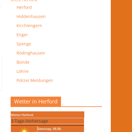
Herford
Hiddenhausen
Kirchlengern
Enger
Spenge
Rödinghausen
Bünde
Löhne
Polizei Meldungen
Wetter in Herford
Wetter Herford
3-Tage-Vorhersage
Samstag, 08.08.