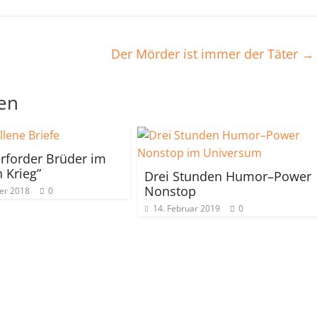
Der Mörder ist immer der Täter
→
len
rforder Brüder im
 Krieg”
Drei Stunden Humor–Power
Nonstop
er 2018
0
14. Februar 2019
0