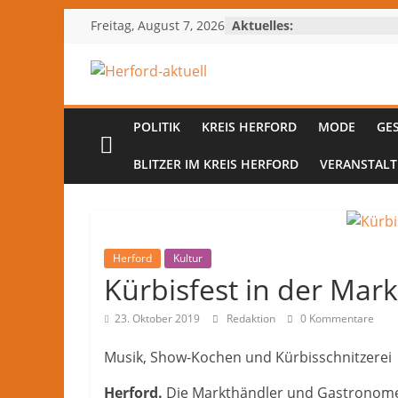
Zum
Freitag, August 7, 2026
Aktuelles:
Inhalt
springen
Herford-
aktuell
POLITIK
KREIS HERFORD
MODE
GE
BLITZER IM KREIS HERFORD
VERANSTAL
Nachrichten
und
Kultur
aus
Herford
Kultur
Herford
Kürbisfest in der Mark
und
dem
23. Oktober 2019
Redaktion
0 Kommentare
Kreis
Herford
Musik, Show-Kochen und Kürbisschnitzerei
–
lokale
Herford.
Die Markthändler und Gastronomen 