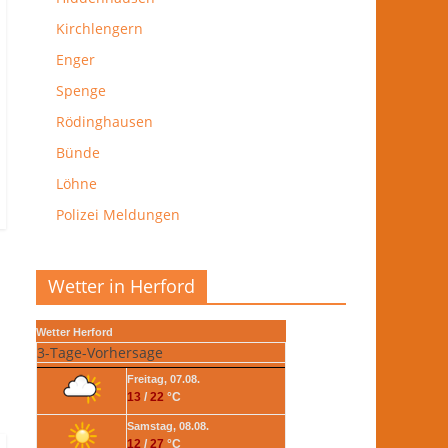
Kirchlengern
Enger
Spenge
Rödinghausen
Bünde
Löhne
Polizei Meldungen
Wetter in Herford
Wetter Herford
3-Tage-Vorhersage
Freitag, 07.08.
13
/
22
°C
Samstag, 08.08.
12
/
27
°C