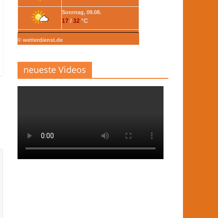
Sonntag, 09.08.
17
/
32
°C
© wetterdienst.de
neueste Videos