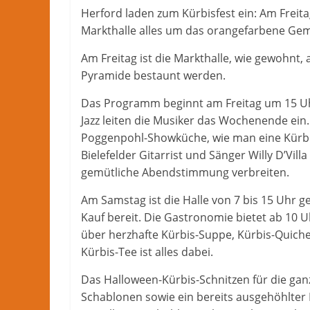
Nachrichten
Herford laden zum Kürbisfest ein: Am Freita
und
Markthalle alles um das orangefarbene Ge
mehr
Am Freitag ist die Markthalle, wie gewohnt,
aus
Pyramide bestaunt werden.
Herford
im
Das Programm beginnt am Freitag um 15 Uh
Kreis
Jazz leiten die Musiker das Wochenende ein
Herford
Poggenpohl-Showküche, wie man eine Kürbis
Bielefelder Gitarrist und Sänger Willy D’Vil
gemütliche Abendstimmung verbreiten.
Am Samstag ist die Halle von 7 bis 15 Uhr 
Kauf bereit. Die Gastronomie bietet ab 10 
über herzhafte Kürbis-Suppe, Kürbis-Quiche
Kürbis-Tee ist alles dabei.
Das Halloween-Kürbis-Schnitzen für die gan
Schablonen sowie ein bereits ausgehöhlter 