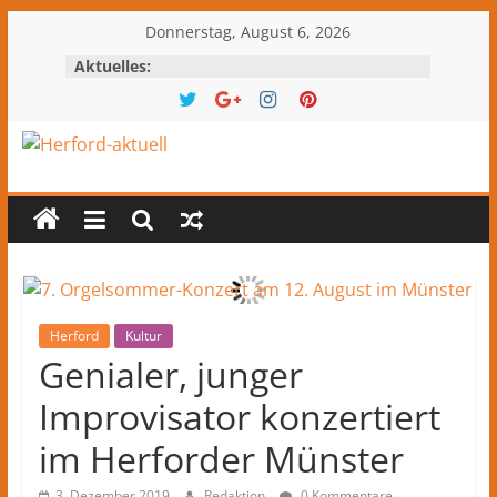
Zum
Donnerstag, August 6, 2026
Inhalt
Aktuelles:
springen
Herford-
aktuell
Nachrichten
und
Kultur
Herford
Kultur
Genialer, junger
aus
Herford
Improvisator konzertiert
und
dem
im Herforder Münster
Kreis
3. Dezember 2019
Redaktion
0 Kommentare