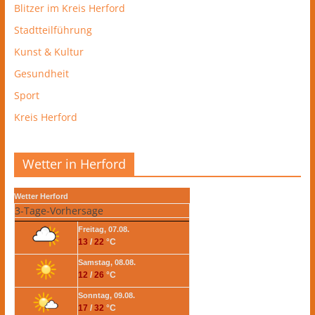
Blitzer im Kreis Herford
Stadtteilführung
Kunst & Kultur
Gesundheit
Sport
Kreis Herford
Wetter in Herford
Wetter Herford
3-Tage-Vorhersage
Freitag, 07.08.
13
/
22
°C
Samstag, 08.08.
12
/
26
°C
Sonntag, 09.08.
17
/
32
°C