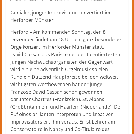
Herford
–
Genialer, junger Improvisator konzertiert im
lokale
Herforder Münster
Nachrichten
und
Herford – Am kommenden Sonntag, den 8.
mehr
Dezember findet um 18 Uhr ein ganz besonderes
aus
Orgelkonzert im Herforder Münster statt.
Herford
David Cassan aus Paris, einer der talentiertesten
im
jungen Nachwuchsorganisten der Gegenwart
Kreis
wird ein eine adventlich Orgelmusik spielen.
Herford
Rund ein Dutzend Hauptpreise bei den weltweit
wichtigsten Wettbewerben hat der junge
Franzose David Cassan schon gewonnen,
darunter Chartres (Frankreich), St. Albans
(Großbritannien) und Haarlem (Niederlande). Der
Ruf eines brillanten Interpreten und kreativen
Improvisators eilt ihm voraus. Er ist Lehrer am
Conservatoire in Nancy und Co-Titulaire des