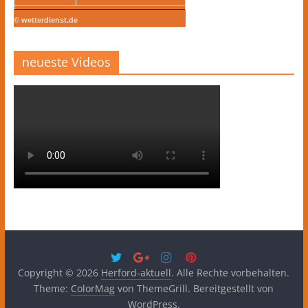
© wetterdienst.de
neueste Videos
Copyright © 2026
Herford-aktuell
. Alle Rechte vorbehalten.
Theme:
ColorMag
von ThemeGrill. Bereitgestellt von
WordPress
.