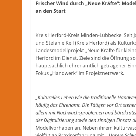
Frischer Wind durch „Neue Kräfte“: Mode
lokale
an den Start
Nachrichten
und
mehr
Kreis Herford-Kreis Minden-Lübbecke. Seit 
aus
und Stefanie Keil (Kreis Herford) als Kult
Herford
im
Landesmodellprojekt „Neue Kräfte für klei
Kreis
Herford im Dienst. Ziele sind die Öffnung so
Herford
hauptsächlich ehrenamtlich getragener Einr
Fokus „Handwerk“ im Projektnetzwerk.
„Kulturelles Leben wie die traditionelle Handwer
häufig das Ehrenamt. Die Tätigen vor Ort steh
allem mit Nachwuchsproblemen und bürokratisc
der Digitalisierung sowie den sinnigen Einsatz d
Modellvorhaben an. Neben ihrem kulturwiss
vielfältige Praxiserfahrung mit.
„Unsere Schwe