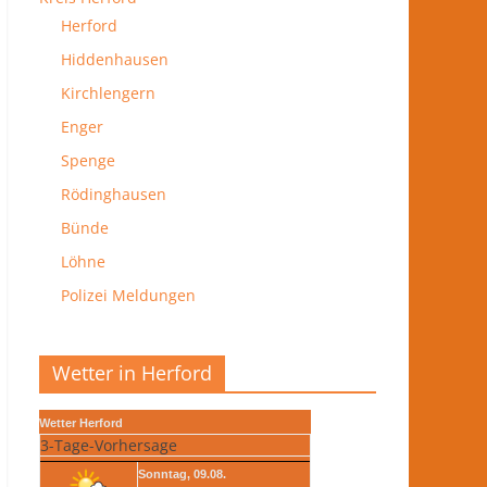
Herford
Hiddenhausen
Kirchlengern
Enger
Spenge
Rödinghausen
Bünde
Löhne
Polizei Meldungen
Wetter in Herford
Wetter Herford
3-Tage-Vorhersage
Sonntag, 09.08.