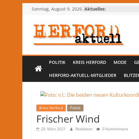
Zum
Sonntag, August 9, 2026
Aktuelles:
Inhalt
springen
Herford-
aktuell
POLITIK
KREIS HERFORD
MODE
G
Nachrichten
HERFORD-AKTUELL-MITGLIEDER
BLITZE
und
Kultur
aus
Herford
und
Kreis Herford
Politik
Frischer Wind
dem
Kreis
20. März 2021
Redaktion
0 Kommentare
Herford
–