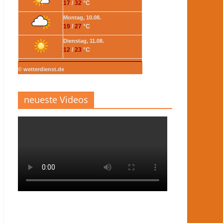
17
/
32
°C
Montag, 10.08.
19
/
27
°C
Dienstag, 11.08.
12
/
23
°C
© wetterdienst.de
neueste Videos