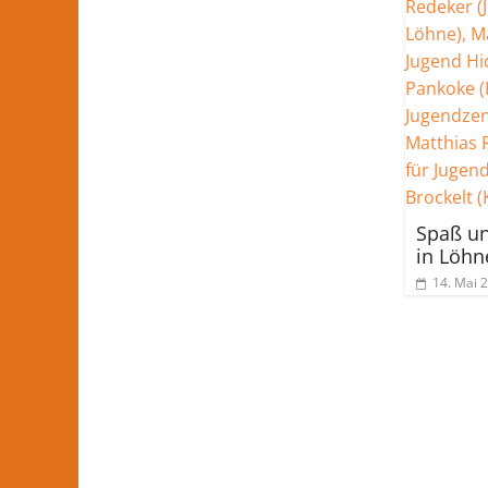
Spaß un
in Löhn
14. Mai 