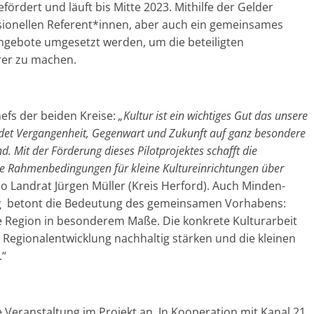
rdert und läuft bis Mitte 2023. Mithilfe der Gelder
ionellen Referent*innen, aber auch ein gemeinsames
angebote umgesetzt werden, um die beteiligten
arer zu machen.
efs der beiden Kreise:
„Kultur ist ein wichtiges Gut das unsere
indet Vergangenheit, Gegenwart und Zukunft auf ganz besondere
d. Mit der Förderung dieses Pilotprojektes schafft die
ie Rahmenbedingungen für kleine Kultureinrichtungen über
 so Landrat Jürgen Müller (Kreis Herford). Auch Minden-
ng betont die Bedeutung des gemeinsamen Vorhabens:
ie Region in besonderem Maße. Die konkrete Kulturarbeit
er Regionalentwicklung nachhaltig stärken und die kleinen
.“
e Veranstaltung im Projekt an. In Kooperation mit Kanal 21