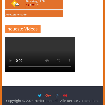
Dienstag, 11.08.
12
/
22
°C
© wetterdienst.de
neueste Videos
Copyright © 2026
Herford-aktuell
. Alle Rechte vorbehalten.