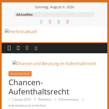
Zum
Sonntag, August 9, 2026
Inhalt
Aktuelles:
springen
Herford-
aktuell
Nachrichten
und
Kultur
Kreis Herford
Chancen-
aus
Herford
Aufenthaltsrecht
und
dem
7. Januar 2023
Redaktion
0 Kommentare
Kreis
Aufenthaltsrecht in Herford