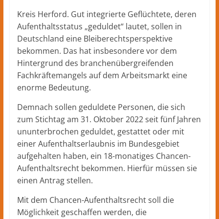
Herford
–
Kreis Herford. Gut integrierte Geflüchtete, deren
lokale
Aufenthaltsstatus „geduldet“ lautet, sollen in
Nachrichten
Deutschland eine Bleiberechtsperspektive
und
bekommen. Das hat insbesondere vor dem
mehr
Hintergrund des branchenübergreifenden
aus
Fachkräftemangels auf dem Arbeitsmarkt eine
Herford
enorme Bedeutung.
im
Kreis
Demnach sollen geduldete Personen, die sich
Herford
zum Stichtag am 31. Oktober 2022 seit fünf Jahren
ununterbrochen geduldet, gestattet oder mit
einer Aufenthaltserlaubnis im Bundesgebiet
aufgehalten haben, ein 18-monatiges Chancen-
Aufenthaltsrecht bekommen. Hierfür müssen sie
einen Antrag stellen.
Mit dem Chancen-Aufenthaltsrecht soll die
Möglichkeit geschaffen werden, die