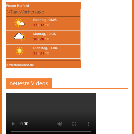
Wetter Herford
3-Tage-Vorhersage
Sonntag, 09.08.
17
/
32
°C
Montag, 10.08.
18
/
28
°C
Dienstag, 11.08.
13
/
23
°C
© wetterdienst.de
neueste Videos