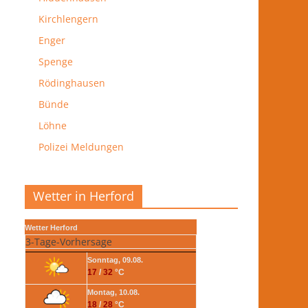
Kirchlengern
Enger
Spenge
Rödinghausen
Bünde
Löhne
Polizei Meldungen
Wetter in Herford
Wetter Herford
3-Tage-Vorhersage
Sonntag, 09.08.
17
/
32
°C
Montag, 10.08.
18
/
28
°C