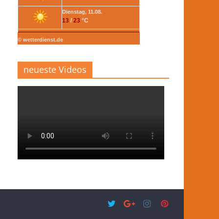
Dienstag, 11.08.
13
/
23
°C
© wetterdienst.de
neueste Videos