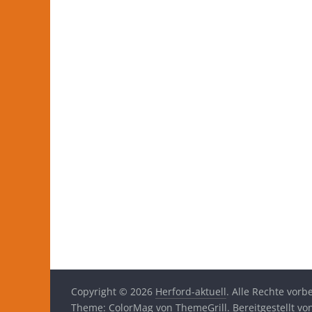
Copyright © 2026
Herford-aktuell
. Alle Rechte vorb
Theme:
ColorMag
von ThemeGrill. Bereitgestellt v