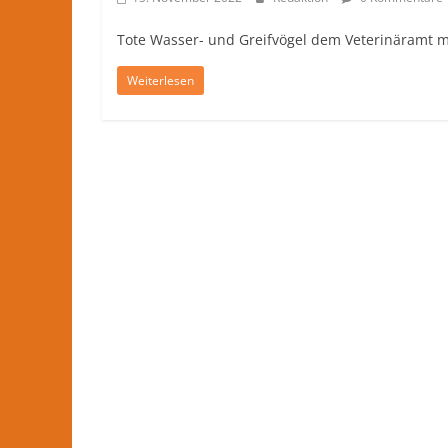
Nachrichten
und
Tote Wasser- und Greifvögel dem Veterinäramt 
mehr
Weiterlesen
aus
Herford
im
Kreis
Herford