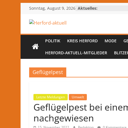
Zum
Sonntag, August 9, 2026
Aktuelles:
Inhalt
springen
Herford-
aktuell
POLITIK
KREIS HERFORD
MODE
G
HERFORD-AKTUELL-MITGLIEDER
BLITZE
Nachrichten
und
Kultur
Geflügelpest
aus
Herford
und
Letzte Meldungen
Umwelt
dem
Geflügelpest bei eine
Kreis
Herford
nachgewiesen
–
lokale
15. November 2022
Redaktion
0 Kommentare