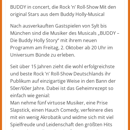
Kreis
BUDDY in concert, die Rock ’n’ Roll-Show Mit den
Herford
original Stars aus dem Buddy Holly-Musical
–
lokale
Nach ausverkauften Gastspielen von Sylt bis
Nachrichten
München sind die Musiker des Musicals „BUDDY –
und
Die Buddy Holly Story“ mit ihrem neuen
mehr
Programm am Freitag, 2. Oktober ab 20 Uhr im
aus
Universum Bünde zu erleben.
Herford
im
Seit über 15 Jahren zieht die wohl erfolgreichste
Kreis
und beste Rock ’n’ Roll-Show Deutschlands ihr
Herford
Publikum auf einzigartige Weise in den Bann der
50er/60er Jahre. Dabei ist das Geheimrezept so
einfach wie genial:
Man nehme fünf virtuose Musiker, eine Prise
Slapstick, einen Hauch Comedy, verfeinere dies
mit ein wenig Akrobatik und widme sich mit viel
Spielfreude und Leidenschaft den größten Hits