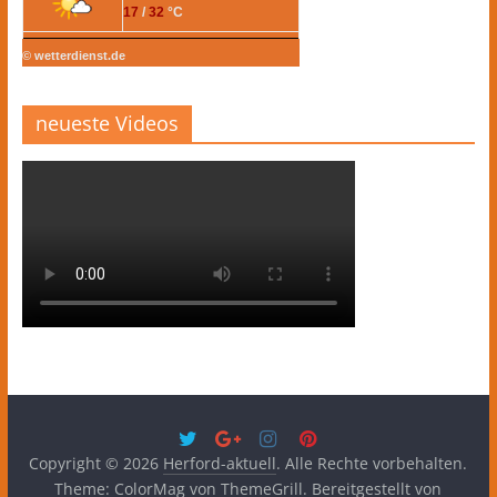
17
/
32
°C
© wetterdienst.de
neueste Videos
Copyright © 2026
Herford-aktuell
. Alle Rechte vorbehalten.
Theme:
ColorMag
von ThemeGrill. Bereitgestellt von