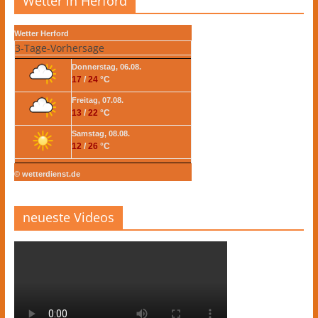
Wetter in Herford
Wetter Herford
3-Tage-Vorhersage
Donnerstag, 06.08.
17
/
24
°C
Freitag, 07.08.
13
/
22
°C
Samstag, 08.08.
12
/
26
°C
© wetterdienst.de
neueste Videos