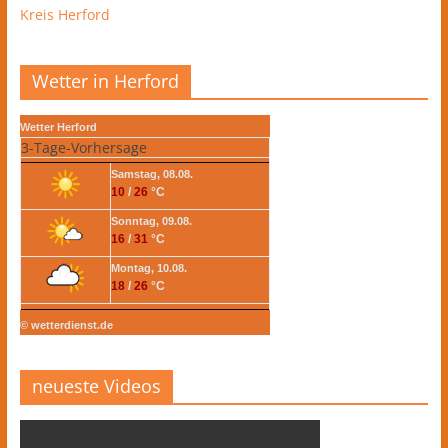
Kreis Herford
Wetter in Herford
Wetter Herford
3-Tage-Vorhersage
Samstag, 08.08.
10
/
26
°C
Sonntag, 09.08.
16
/
31
°C
Montag, 10.08.
18
/
26
°C
© wetterdienst.de
neueste Videos