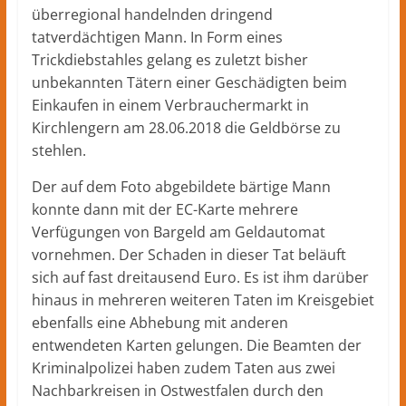
Herford
überregional handelnden dringend
–
tatverdächtigen Mann. In Form eines
lokale
Trickdiebstahles gelang es zuletzt bisher
Nachrichten
unbekannten Tätern einer Geschädigten beim
und
Einkaufen in einem Verbrauchermarkt in
mehr
Kirchlengern am 28.06.2018 die Geldbörse zu
aus
stehlen.
Herford
im
Der auf dem Foto abgebildete bärtige Mann
Kreis
konnte dann mit der EC-Karte mehrere
Herford
Verfügungen von Bargeld am Geldautomat
vornehmen. Der Schaden in dieser Tat beläuft
sich auf fast dreitausend Euro. Es ist ihm darüber
hinaus in mehreren weiteren Taten im Kreisgebiet
ebenfalls eine Abhebung mit anderen
entwendeten Karten gelungen. Die Beamten der
Kriminalpolizei haben zudem Taten aus zwei
Nachbarkreisen in Ostwestfalen durch den