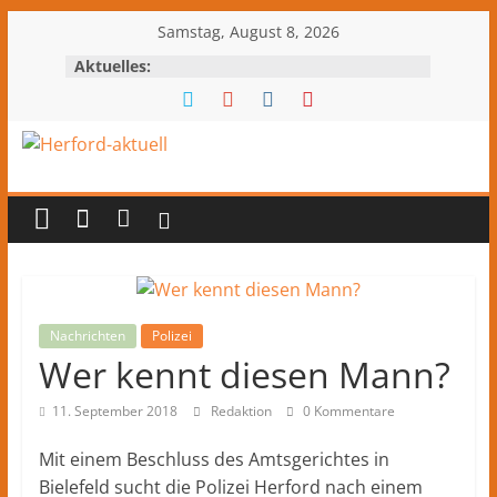
Zum
Samstag, August 8, 2026
Inhalt
Aktuelles:
springen
Herford-
aktuell
Nachrichten
und
Kultur
Nachrichten
Polizei
Wer kennt diesen Mann?
aus
Herford
11. September 2018
Redaktion
0 Kommentare
und
dem
Mit einem Beschluss des Amtsgerichtes in
Kreis
Bielefeld sucht die Polizei Herford nach einem