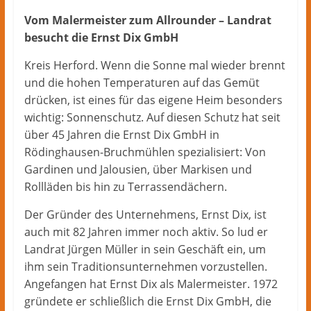
Herford
–
Vom Malermeister zum Allrounder – Landrat
lokale
besucht die Ernst Dix GmbH
Nachrichten
Kreis Herford. Wenn die Sonne mal wieder brennt
und
und die hohen Temperaturen auf das Gemüt
mehr
aus
drücken, ist eines für das eigene Heim besonders
Herford
wichtig: Sonnenschutz. Auf diesen Schutz hat seit
im
über 45 Jahren die Ernst Dix GmbH in
Kreis
Rödinghausen-Bruchmühlen spezialisiert: Von
Herford
Gardinen und Jalousien, über Markisen und
Rollläden bis hin zu Terrassendächern.
Der Gründer des Unternehmens, Ernst Dix, ist
auch mit 82 Jahren immer noch aktiv. So lud er
Landrat Jürgen Müller in sein Geschäft ein, um
ihm sein Traditionsunternehmen vorzustellen.
Angefangen hat Ernst Dix als Malermeister. 1972
gründete er schließlich die Ernst Dix GmbH, die