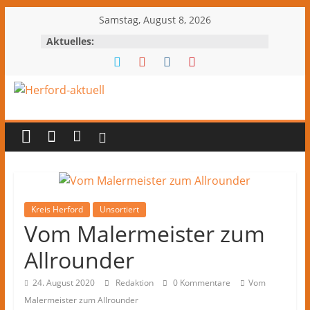
Zum
Samstag, August 8, 2026
Inhalt
Aktuelles:
springen
Herford-
aktuell
Nachrichten
und
Kultur
Kreis Herford
Unsortiert
Vom Malermeister zum
aus
Herford
Allrounder
und
dem
24. August 2020
Redaktion
0 Kommentare
Vom
Kreis
Malermeister zum Allrounder