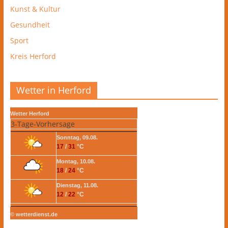
Kunst & Kultur
Gesundheit
Sport
Kreis Herford
Wetter in Herford
Wetter Herford
3-Tage-Vorhersage
Sonntag, 09.08.
17
/
31
°C
Montag, 10.08.
18
/
24
°C
Dienstag, 11.08.
12
/
22
°C
© wetterdienst.de