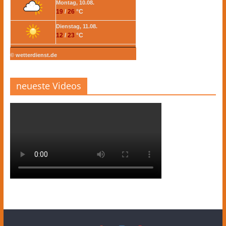
Montag, 10.08.
19
/
26
°C
Dienstag, 11.08.
12
/
23
°C
© wetterdienst.de
neueste Videos