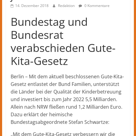
Kreis
14. Dezember 2018
Redaktion
0 Kommentare
Herford
–
Bundestag und
lokale
Nachrichten
Bundesrat
und
verabschieden Gute-
mehr
aus
Kita-Gesetz
Herford
im
Kreis
Berlin – Mit dem aktuell beschlossenen Gute-Kita-
Herford
Gesetz entlastet der Bund Familien, unterstützt
die Länder bei der Qualität der Kinderbetreuung
und investiert bis zum Jahr 2022 5,5 Milliarden.
Allein nach NRW fließen rund 1,2 Milliarden Euro.
Dazu erklärt der heimische
Bundestagsabgeordnete Stefan Schwartze:
„Mit dem Gute-Kita-Gesetz verbessern wir die