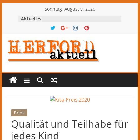
Zum
Sonntag, August 9, 2026
Inhalt
Aktuelles:
springen
Herford-
aktuell
Nachrichten
und
Kultur
aus
Politik
Herford
Qualität und Teilhabe für
und
jedes Kind
dem