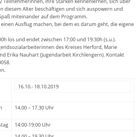
 Teilnehmerinnen, ihre Stärken kennenlernen, sich über
n diesem Alter beschäftigen und sich auspowern und
l Spaß miteinander auf dem Programm.
einen Ausflug machen, bei dem es darum geht, die eigene
0h los und endet zwischen 17:00 und 19:30h (s.u.).
gendsozialarbeiterinnen des Kreises Herford, Marie
nd Erika Nauhart (Jugendarbeit Kirchlengern). Kontakt
0058.
en.
16.10.- 18.10.2019
h
14.00 – 17.30 Uhr
tag
14:00-19:00 Uhr
14.00 – 19.30 Uhr