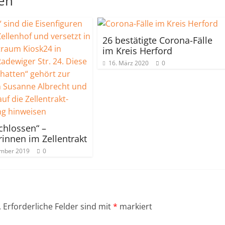
len
26 bestätigte Corona-Fälle
im Kreis Herford
16. März 2020
0
chlossen“ –
rinnen im Zellentrakt
ember 2019
0
.
Erforderliche Felder sind mit
*
markiert