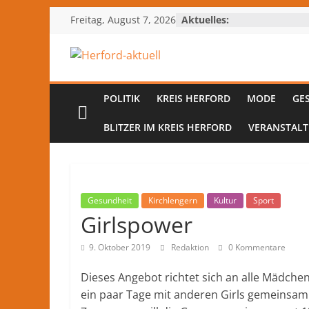
Zum
Freitag, August 7, 2026
Aktuelles:
Inhalt
springen
Herford-
aktuell
POLITIK
KREIS HERFORD
MODE
GE
BLITZER IM KREIS HERFORD
VERANSTAL
Nachrichten
und
Kultur
aus
Gesundheit
Kirchlengern
Kultur
Sport
Herford
Girlspower
und
dem
9. Oktober 2019
Redaktion
0 Kommentare
Kreis
Herford
Dieses Angebot richtet sich an alle Mädchen
–
ein paar Tage mit anderen Girls gemeinsam
lokale