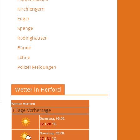
Kirchlengern
Enger
Spenge
Rödinghausen
Bünde
Löhne
Polizei Meldungen
Wetter in Herford
Wetter Herford
3-Tage-Vorhersage
Samstag, 08.08.
12
/
26
°C
Sonntag, 09.08.
17
/
31
°C