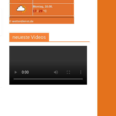
Montag, 10.08.
17
/
29
°C
© wetterdienst.de
neueste Videos