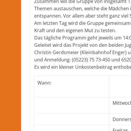
Zusammen will die Gruppe von insgesamt 12
Nachrichten
Themen austauschen, welche die Mädchen i
und
entspannen. Vor allem aber steht ganz vie
mehr
Am letzten Tag wird die Gruppe gemeinsam 
aus
Kraft und den eigenen Mut zu testen.
Herford
Das tägliche Programm geht jeweils um 14:0
im
Geleitet wird das Projekt von den beiden Ju
Kreis
Christin Gerdsmeier (Kleinbahnhof Enger) u
Herford
und Anmeldung: (05223) 75 73-450 und 652
Es wird ein kleiner Unkostenbeitrag enthob
Wann:
Mittwoc
Donners
Freitag