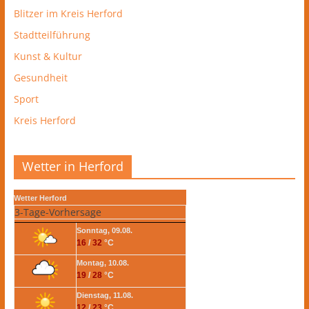
Blitzer im Kreis Herford
Stadtteilführung
Kunst & Kultur
Gesundheit
Sport
Kreis Herford
Wetter in Herford
Wetter Herford
3-Tage-Vorhersage
Sonntag, 09.08.
16
/
32
°C
Montag, 10.08.
19
/
28
°C
Dienstag, 11.08.
12
/
23
°C