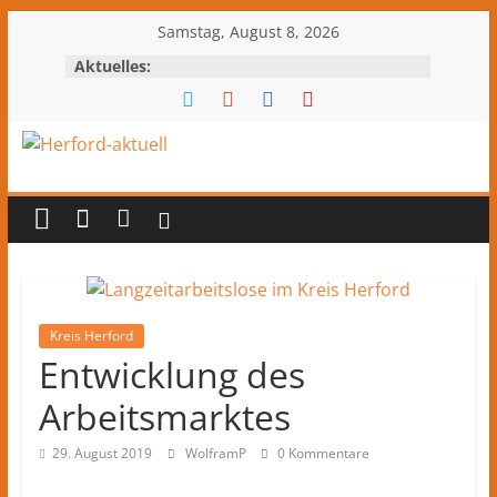
Zum
Samstag, August 8, 2026
Inhalt
Aktuelles:
springen
Herford-
aktuell
Nachrichten
und
Kultur
Kreis Herford
Entwicklung des
aus
Herford
Arbeitsmarktes
und
dem
29. August 2019
WolframP
0 Kommentare
Kreis