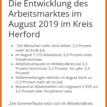
Herford
Die Entwicklung des
–
Arbeitsmarktes im
lokale
Nachrichten
August 2019 im Kreis
und
mehr
Herford
aus
Herford
im
164 Menschen mehr ohne Arbeit: 2,3 Prozent
mehr als Ende Juli
Kreis
Im August 7.310 Arbeitslose: 0,8 Prozent unter
Herford
Vorjahresniveau
Arbeitslosenquote im Wittekindkreis bei 5,3
Prozent (Vormonat: 5,2 Prozent, Vor-jahr: 5,4
Prozent)
Stellenmeldungen nehmen im August leicht zu
(1,0 Prozent mehr als im Juli)
Bestand an Arbeitsstellen mit insgesamt 3.459 um
4,3 Prozent über Vorjahresni-veau
„Die Sommerflaute setzt sich im Wittekindkreis