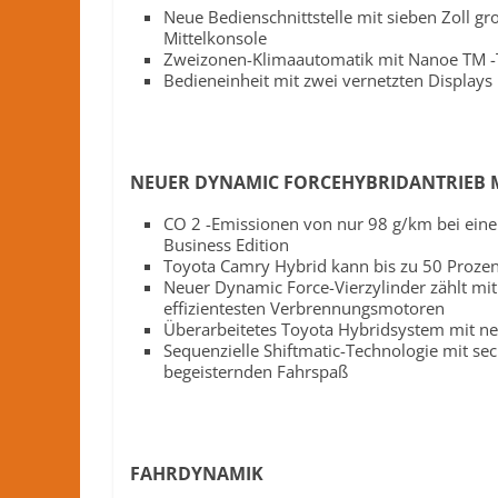
Neue Bedienschnittstelle mit sieben Zoll g
Nachrichten
Mittelkonsole
und
Zweizonen-Klimaautomatik mit Nanoe TM -
mehr
Bedieneinheit mit zwei vernetzten Displays
aus
Herford
im
Kreis
NEUER DYNAMIC FORCEHYBRIDANTRIEB M
Herford
CO 2 -Emissionen von nur 98 g/km bei eine
Business Edition
Toyota Camry Hybrid kann bis zu 50 Prozent
Neuer Dynamic Force-Vierzylinder zählt m
effizientesten Verbrennungsmotoren
Überarbeitetes Toyota Hybridsystem mit neu
Sequenzielle Shiftmatic-Technologie mit s
begeisternden Fahrspaß
FAHRDYNAMIK