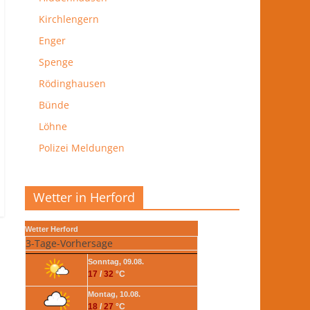
Kirchlengern
Enger
Spenge
Rödinghausen
Bünde
Löhne
Polizei Meldungen
Wetter in Herford
Wetter Herford
3-Tage-Vorhersage
Sonntag, 09.08.
17
/
32
°C
Montag, 10.08.
18
/
27
°C