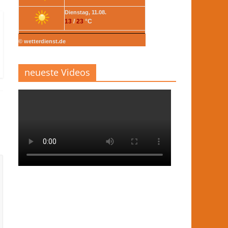
Dienstag, 11.08.
13
/
23
°C
© wetterdienst.de
neueste Videos