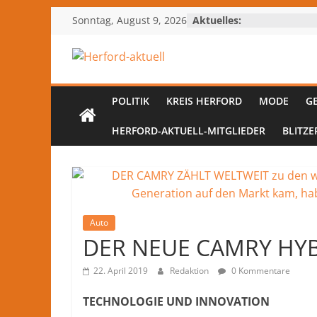
Zum
Sonntag, August 9, 2026
Aktuelles:
Inhalt
springen
Herford-
aktuell
POLITIK
KREIS HERFORD
MODE
G
HERFORD-AKTUELL-MITGLIEDER
BLITZE
Nachrichten
und
Kultur
aus
Herford
Auto
und
DER NEUE CAMRY HY
dem
Kreis
22. April 2019
Redaktion
0 Kommentare
Herford
–
TECHNOLOGIE UND INNOVATION
lokale