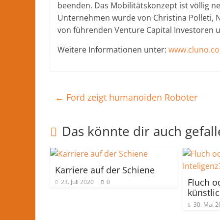
beenden. Das Mobilitätskonzept ist völlig n
Nachrichten
Unternehmen wurde von Christina Polleti, N
und
von führenden Venture Capital Investoren u
mehr
aus
Weitere Informationen unter:
www.cluno.c
Herford
im
Kreis
Herford
←
Ford zeigt humanoiden Roboter
Das könnte dir auch gefal
Karriere auf der Schiene
Fluch o
23. Juli 2020
0
künstlic
30. Mai 2