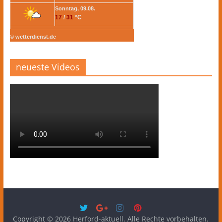
Sonntag, 09.08.
17
/
31
°C
© wetterdienst.de
neueste Videos
Copyright © 2026
Herford-aktuell
. Alle Rechte vorbehalten.