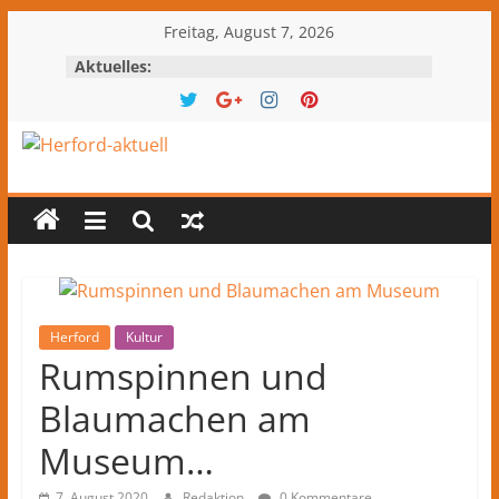
Zum
Freitag, August 7, 2026
Inhalt
Aktuelles:
springen
Herford-
aktuell
Nachrichten
und
Kultur
Herford
Kultur
Rumspinnen und
aus
Herford
Blaumachen am
und
dem
Museum…
Kreis
7. August 2020
Redaktion
0 Kommentare