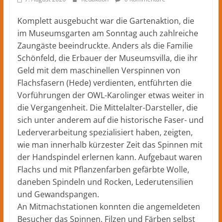
Herford
–
Komplett ausgebucht war die Gartenaktion, die
lokale
im Museumsgarten am Sonntag auch zahlreiche
Nachrichten
Zaungäste beeindruckte. Anders als die Familie
und
Schönfeld, die Erbauer der Museumsvilla, die ihr
mehr
Geld mit dem maschinellen Verspinnen von
aus
Flachsfasern (Hede) verdienten, entführten die
Herford
im
Vorführungen der OWL-Karolinger etwas weiter in
Kreis
die Vergangenheit. Die Mittelalter-Darsteller, die
Herford
sich unter anderem auf die historische Faser- und
Lederverarbeitung spezialisiert haben, zeigten,
wie man innerhalb kürzester Zeit das Spinnen mit
der Handspindel erlernen kann. Aufgebaut waren
Flachs und mit Pflanzenfarben gefärbte Wolle,
daneben Spindeln und Rocken, Lederutensilien
und Gewandspangen.
An Mitmachstationen konnten die angemeldeten
Besucher das Spinnen, Filzen und Färben selbst