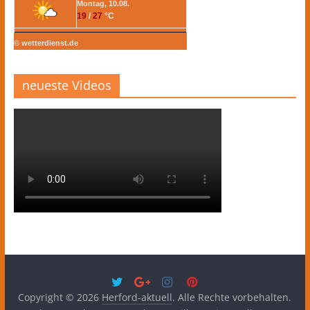
Montag, 10.08.
19
/
27
°C
© wetterdienst.de
neueste Videos
Copyright © 2026
Herford-aktuell
. Alle Rechte vorbehalten.