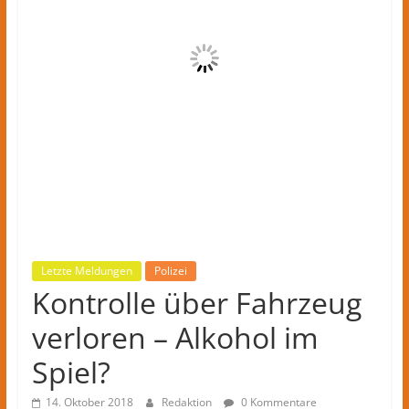
Kreis
Herford
–
lokale
Nachrichten
und
mehr
aus
Herford
im
Kreis
Herford
Letzte Meldungen
Polizei
Kontrolle über Fahrzeug
verloren – Alkohol im
Spiel?
14. Oktober 2018
Redaktion
0 Kommentare