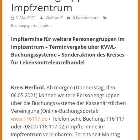
Kreis
Impfzentrum
Herford
–
5. Mai 2021
WolframP
0 Kommentare
lokale
Buchungsportal Impfen
Nachrichten
und
Impftermine für weitere Personengruppen im
mehr
Impfzentrum – Terminvergabe über KVWL-
aus
Buchungssysteme – Sonderaktion des Kreises
Herford
für Lebensmitteleinzelhandel
im
Kreis
Herford
Kreis Herford.
Ab morgen (Donnerstag, den
06.05.2021) können weitere Personengruppen
über die Buchungssysteme der Kassenärztlichen
Vereinigung (Online-Buchungsportal:
www.116117.de
/ Telefonische Buchung: 116 117
oder (0800) 116 117 02.) Impftermine im
Impfzentrum vereinbaren. Bereits seit Montag