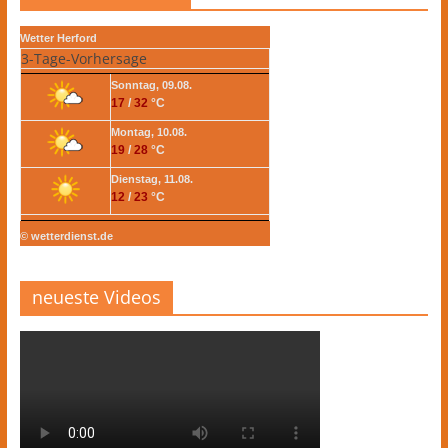
Wetter Herford
3-Tage-Vorhersage
Sonntag, 09.08.
17
/
32
°C
Montag, 10.08.
19
/
28
°C
Dienstag, 11.08.
12
/
23
°C
© wetterdienst.de
neueste Videos