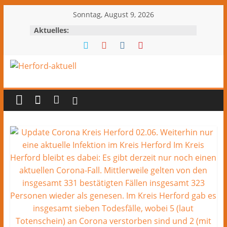
Zum
Sonntag, August 9, 2026
Inhalt
Aktuelles:
springen
Herford-
aktuell
Nachrichten
und
Kultur
aus
Herford
und
dem
Kreis