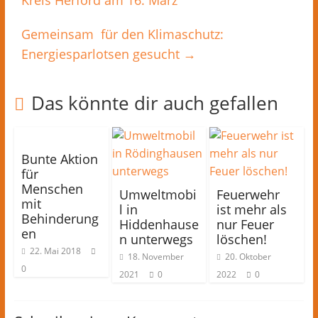
Kreis Herford am 16. März
Gemeinsam für den Klimaschutz:
Energiesparlotsen gesucht
→
Das könnte dir auch gefallen
Bunte Aktion
für
Menschen
Umweltmobi
Feuerwehr
mit
l in
ist mehr als
Behinderung
Hiddenhause
nur Feuer
en
n unterwegs
löschen!
22. Mai 2018
18. November
20. Oktober
0
2021
0
2022
0