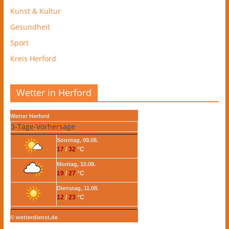
Kunst & Kultur
Gesundheit
Sport
Kreis Herford
Wetter in Herford
Wetter Herford
3-Tage-Vorhersage
Sonntag, 09.08.
17
/
32
°C
Montag, 10.08.
19
/
27
°C
Dienstag, 11.08.
12
/
23
°C
© wetterdienst.de