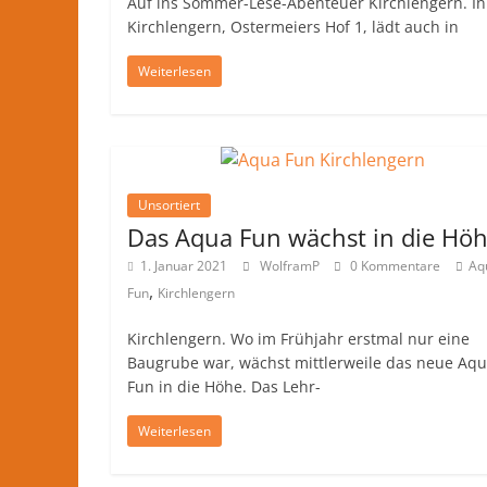
Auf ins Sommer-Lese-Abenteuer Kirchlengern. In
Nachrichten
Kirchlengern, Ostermeiers Hof 1, lädt auch in
und
mehr
Weiterlesen
aus
Herford
im
Kreis
Herford
Unsortiert
Das Aqua Fun wächst in die Hö
1. Januar 2021
WolframP
0 Kommentare
Aq
,
Fun
Kirchlengern
Kirchlengern. Wo im Frühjahr erstmal nur eine
Baugrube war, wächst mittlerweile das neue Aq
Fun in die Höhe. Das Lehr-
Weiterlesen