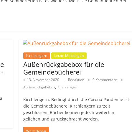
 den Sommerferien ist es wieder soweit. Die Gemeindebücherei
Kirchlengern
Letzte Meldungen
he
Außenrückgabebox für die
Gemeindebücherei
ua
13. November 2020
Redaktion
0 Kommentare
,
Außenrückgabebox
Kirchlengern
ua
Kirchlengern. Bedingt durch die Corona Pandemie ist
die Gemeindebücherei Kirchlengern zurzeit
geschlossen. Bücher können jedoch weiterhin
geliehen und zurückgebracht werden.
Weiterlesen