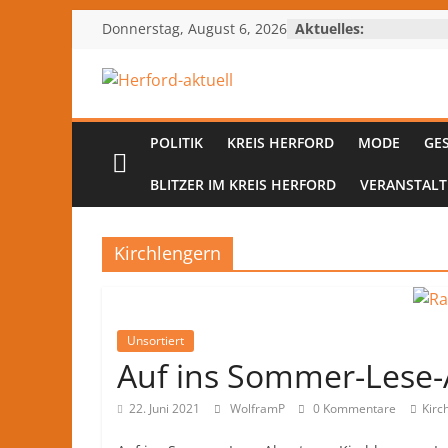
Zum
Donnerstag, August 6, 2026
Aktuelles:
Inhalt
springen
Herford-
aktuell
POLITIK
KREIS HERFORD
MODE
GE
BLITZER IM KREIS HERFORD
VERANSTAL
Nachrichten
und
Kultur
Kirchlengern
aus
Herford
und
Unsortiert
dem
Auf ins Sommer-Lese
Kreis
Herford
22. Juni 2021
WolframP
0 Kommentare
Kirc
–
lokale