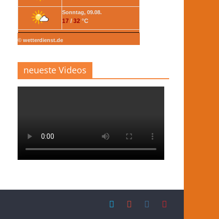
Sonntag, 09.08.
17
/
32
°C
© wetterdienst.de
neueste Videos