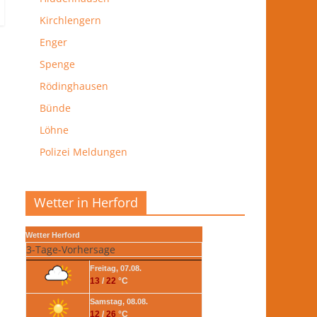
Kirchlengern
Enger
Spenge
Rödinghausen
Bünde
Löhne
Polizei Meldungen
Wetter in Herford
Wetter Herford
3-Tage-Vorhersage
Freitag, 07.08.
13
/
22
°C
Samstag, 08.08.
12
/
26
°C