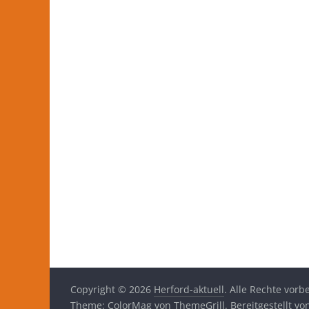
Copyright © 2026
Herford-aktuell
. Alle Rechte vorb
Theme:
ColorMag
von ThemeGrill. Bereitgestellt v