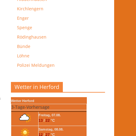
Kirchlengern
Enger
Spenge
Rödinghausen
Bünde
Löhne
Polizei Meldungen
Wetter in Herford
n
Wetter Herford
3-Tage-Vorhersage
Freitag, 07.08.
13
/
22
°C
Samstag, 08.08.
12
/
27
°C