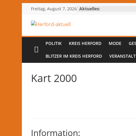
Zum
Freitag, August 7, 2026
Aktuelles:
Inhalt
springen
Herford-
aktuell
POLITIK
KREIS HERFORD
MODE
GE
BLITZER IM KREIS HERFORD
VERANSTAL
Nachrichten
und
Kart 2000
Kultur
aus
Herford
und
dem
Kreis
Herford
–
Information:
lokale