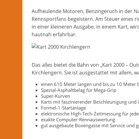
Nachrichten
Aufheulende Motoren, Benzingeruch in der Nas
und
Rennsportfans begeistern. Am Steuer eines ri
mehr
in einer kleineren Ausgabe, in einem Kart, w
aus
hautnah erfahrbar.
Herford
im
Kreis
Herford
Das alles bietet die Bahn von „Kart 2000 – O
Kirchlengern. Sie ist ausgestattet mit allem
einen 610 Meter langen und bis zu 10 Meter b
Spezial-Asphaltbelag für Mega-Grip
Super-Kurven
Karts mit faszinierender Beschleunigung un
Formel-1-Startanlage
elektronische High-Tech-Zeitmessung für jede
exakte Computer-Rennauswertung
gut ausgebaute Boxengasse mit Service und 