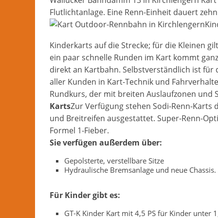
Wallücker Bahndamm 13 in Kirchlengern Kart g
Flutlichtanlage. Eine Renn-Einheit dauert zeh
Kin
Kinderkarts auf die Strecke; für die Kleinen g
ein paar schnelle Runden im Kart kommt ganz s
direkt an Kartbahn. Selbstverständlich ist f
aller Kunden in Kart-Technik und Fahrverhalt
Rundkurs, der mit breiten Auslaufzonen und St
Karts
Zur Verfügung stehen Sodi-Renn-Karts d
und Breitreifen ausgestattet. Super-Renn-Opti
Formel 1-Fieber.
Sie verfügen außerdem über:
Gepolsterte, verstellbare Sitze
Hydraulische Bremsanlage und neue Chassis.
Für Kinder gibt es:
GT-K Kinder Kart mit 4,5 PS für Kinder unter