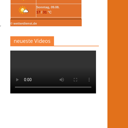
Sonntag, 09.08.
17
/
31
°C
© wetterdienst.de
r
neueste Videos