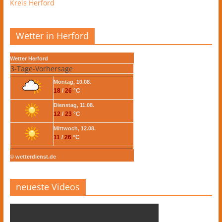
Kreis Herford
Wetter in Herford
Wetter Herford
3-Tage-Vorhersage
Montag, 10.08.
18
/
26
°C
Dienstag, 11.08.
12
/
23
°C
Mittwoch, 12.08.
11
/
26
°C
© wetterdienst.de
neueste Videos