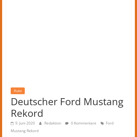
Kreis
Herford
–
lokale
Nachrichten
und
mehr
aus
Herford
im
Kreis
Herford
Auto
Deutscher Ford Mustang
Rekord
9. Juni 2020
Redaktion
0 Kommentare
Ford
Mustang Rekord